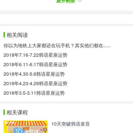
* 장소 : 레스토랑
展开剩余
* 색깔 : 그린
带来好运的东西：
日期：6,12
相关阅读
物件：保养食品
你以为地铁上大家都还在玩手机？其实他们都在......
场所：饭店
2018年7.16-7.22韩语星座运势
颜色：绿色
2018年6.11-6.17韩语星座运势
2018年4.30-5.6韩语星座运势
양자리 (3/21~11/19)8월 6일 - 8월 12일
白羊座（3/21～11/19）8月6日-8月12日
2018年4.23-4.29韩语星座运势
이번 주는 기대 이상의 성과를 거둘 수 있는 시기입
2018年3.5-3.11韩语星座运势
니다.시간을 낭비하지 말고 부지런히 움직이세요.당
신이 노력한 것보다 더 좋은 결과를 얻게 될 거에요.
相关课程
골치아픈 일이 있어도 너무 염려하지 마세요.오래지
않아 아무 일 없었다는 듯 깨끗이 해결될 테니까요.
10天突破韩语发音
这周能获得很多期待以上的成果。不要浪费时间，勤