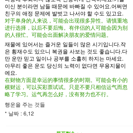
이신 분이라면 남들 때문에 바빠질 수 있어요.어쩌면
친구의 애정 문제에 발벗고 나서야 할 수도 있고요.
对于单身的人来说，可能会出现很多异性。请慎重地
进行选择，以后不要后悔。有伴侣的人可能会因为别
的人很忙。可能会出面解决朋友的爱情问题。
재물에 있어서는 즐거운 일들이 많은 시기입니다.작
은 횡재수도 있으니 복권을 사보는 것도 좋습니다.다
만 운만 믿고 일이나 공부를 소홀히 하지는 마세요.
아무리 좋은 운도 당신의 노력이 없다면 무용지물이
에요.
在财物方面是幸运的事情很多的时期。可能会有小的
横财运，可以买彩票试试。只是不要只相信运气而忽
略了学习。运气再怎么好，没有努力也不行。
행운을 주는 것들
* 날짜 : 6,12
*물건 : 보양식