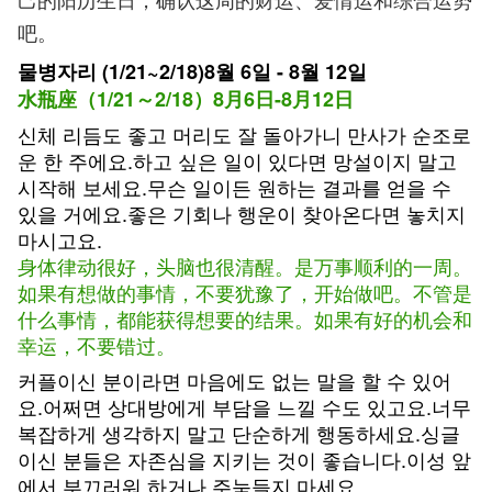
吧。
물병자리 (1/21~2/18)8월 6일 - 8월 12일
水瓶座（1/21～2/18）8月6日-8月12日
신체 리듬도 좋고 머리도 잘 돌아가니 만사가 순조로
운 한 주에요.하고 싶은 일이 있다면 망설이지 말고
시작해 보세요.무슨 일이든 원하는 결과를 얻을 수
있을 거에요.좋은 기회나 행운이 찾아온다면 놓치지
마시고요.
身体律动很好，头脑也很清醒。是万事顺利的一周。
如果有想做的事情，不要犹豫了，开始做吧。不管是
什么事情，都能获得想要的结果。如果有好的机会和
幸运，不要错过。
커플이신 분이라면 마음에도 없는 말을 할 수 있어
요.어쩌면 상대방에게 부담을 느낄 수도 있고요.너무
복잡하게 생각하지 말고 단순하게 행동하세요.싱글
이신 분들은 자존심을 지키는 것이 좋습니다.이성 앞
에서 부끄러워 하거나 주눅들지 마세요