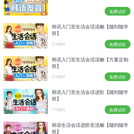
奋地行动吧。比起你的努力，你会获得更好的结果。
不要太留恋让人头疼的事情。用不了多久就会像什么
免费试听
也没有发生一样彻底的解决。
커플이신 분들은 연인과 함께 휴가나 여행을 즐겨보
韩语入门至生活会话流畅【随到随学
세요.두 사람의 관계가 한층 진전될 수 있을 거에요.
班】
싱글이신 분이라면 기회를 잘 포착하는 것이 좋습니
274课时
免费试听
다.잘하면 마음에 둔 사람과 연을 맺을 수도 있어요.
有伴侣的人请享受和恋人的休假和旅行。两个人的关
韩语入门至生活会话流畅【方案定制
系可能会更近一步。单身的人要把握好机会。顺利的
班】
话可能会和喜欢的人结下缘分。
재물에 있어서는 만족할 만한 한 주가 될 거에요.약
274课时
免费试听
간의 노력으로도 얻는 것이 많은 시기입니다.기대하
지 않은 선물이나 용돈을 받을 수도 있어요.다만 돈
韩语入门至生活会话进阶【随到随学
班】
을 쓸 때에는 남보다 자신을 위해 쓰도록 하세요.
在财物方面会是令人满足的一周。可以通过一点的努
174课时
免费试听
力就获得很多东西。可能会收到意料之外的礼物或者
零花钱，只是每次花钱的时候，请不要为了别人花，
韩语生活会话进阶至流畅【随到随学
为了自己花吧。
班】