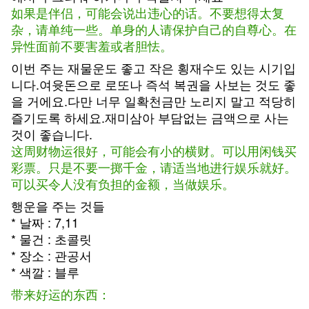
如果是伴侣，可能会说出违心的话。不要想得太复
杂，请单纯一些。单身的人请保护自己的自尊心。在
异性面前不要害羞或者胆怯。
이번 주는 재물운도 좋고 작은 횡재수도 있는 시기입
니다.여윳돈으로 로또나 즉석 복권을 사보는 것도 좋
을 거에요.다만 너무 일확천금만 노리지 말고 적당히
즐기도록 하세요.재미삼아 부담없는 금액으로 사는
것이 좋습니다.
这周财物运很好，可能会有小的横财。可以用闲钱买
彩票。只是不要一掷千金，请适当地进行娱乐就好。
可以买令人没有负担的金额，当做娱乐。
행운을 주는 것들
* 날짜 : 7,11
* 물건 : 초콜릿
* 장소 : 관공서
* 색깔 : 블루
带来好运的东西：