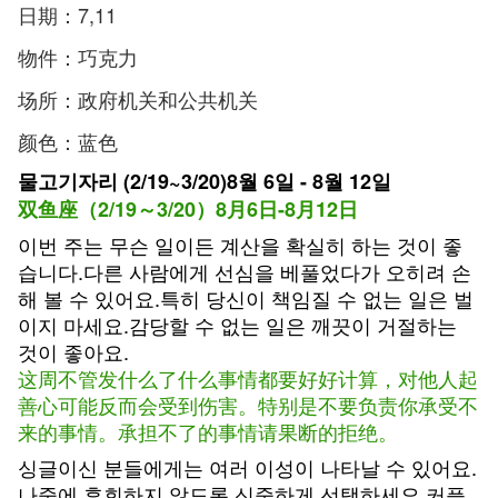
日期：7,11
物件：巧克力
场所：政府机关和公共机关
颜色：蓝色
물고기자리 (2/19~3/20)8월 6일 - 8월 12일
双鱼座（2/19～3/20）8月6日-8月12日
이번 주는 무슨 일이든 계산을 확실히 하는 것이 좋
습니다.다른 사람에게 선심을 베풀었다가 오히려 손
해 볼 수 있어요.특히 당신이 책임질 수 없는 일은 벌
이지 마세요.감당할 수 없는 일은 깨끗이 거절하는
것이 좋아요.
这周不管发什么了什么事情都要好好计算，对他人起
善心可能反而会受到伤害。特别是不要负责你承受不
来的事情。承担不了的事情请果断的拒绝。
싱글이신 분들에게는 여러 이성이 나타날 수 있어요.
나중에 후회하지 않도록 신중하게 선택하세요.커플