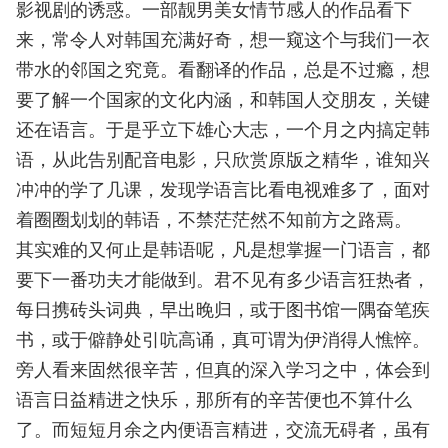
影视剧的诱惑。一部靓男美女情节感人的作品看下
来，常令人对韩国充满好奇，想一窥这个与我们一衣
带水的邻国之究竟。看翻译的作品，总是不过瘾，想
要了解一个国家的文化内涵，和韩国人交朋友，关键
还在语言。于是乎立下雄心大志，一个月之内搞定韩
语，从此告别配音电影，只欣赏原版之精华，谁知兴
冲冲的学了几课，发现学语言比看电视难多了，面对
着圈圈划划的韩语，不禁茫茫然不知前方之路焉。
其实难的又何止是韩语呢，凡是想掌握一门语言，都
要下一番功夫才能做到。君不见有多少语言狂热者，
每日携砖头词典，早出晚归，或于图书馆一隅奋笔疾
书，或于僻静处引吭高诵，真可谓为伊消得人憔悴。
旁人看来固然很辛苦，但真的深入学习之中，体会到
语言日益精进之快乐，那所有的辛苦便也不算什么
了。而短短月余之内便语言精进，交流无碍者，虽有