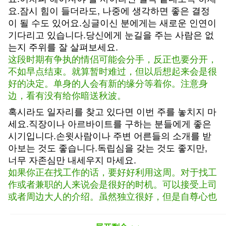
요.잠시 힘이 들더라도, 나중에 생각하면 좋은 결정
이 될 수도 있어요.싱글이신 분에게는 새로운 인연이
기다리고 있습니다.당신에게 눈길을 주는 사람은 없
는지 주위를 잘 살펴보세요.
这段时期有争执的情侣可能会分手，反正也要分开，
不如早点结束。就算暂时难过，但以后想起来会是很
好的决定。单身的人会有新的缘分等着你。注意身
边，看有没有给你暗送秋波。
혹시라도 일자리를 찾고 있다면 이번 주를 놓치지 마
세요.직장이나 아르바이트를 구하는 분들에게 좋은
시기입니다.손윗사람이나 주변 어른들의 소개를 받
아보는 것도 좋습니다.독립심을 갖는 것도 좋지만,
너무 자존심만 내세우지 마세요.
如果你正在找工作的话，要好好利用这周。对于找工
作或者兼职的人来说会是很好的时机。可以接受上司
或者周边大人的介绍。虽然独立很好，但是自尊心也
不要太强。
행운을 주는 것들