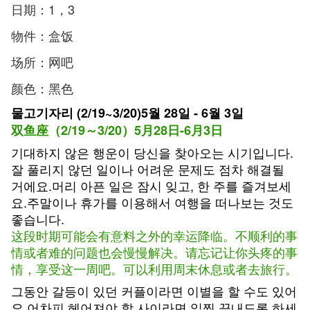
日期：1，3
物件：盒饭
场所：网吧
颜色：黑色
물고기자리 (2/19~3/20)5월 28일 - 6월 3일
双鱼座（2/19～3/20）5月28日-6月3日
기대하지 않은 행운이 당신을 찾아오는 시기입니다.
잘 풀리지 않던 일이나 어려운 문제도 점차 해결될
거에요.머리 아픈 일은 잠시 잊고, 한 주를 즐겨보세
요.주말이나 휴가를 이용해서 여행을 떠나보는 것도
좋습니다.
这段时期可能会有意料之外的幸运降临。不顺利的事
情或者难的问题也会慢慢解决。请忘记让你头疼的事
情，享受这一周吧。可以利用周末休息或者去旅行。
그동안 갈등이 있던 커플이라면 이별을 할 수도 있어
요.어차피 헤어져야 할 사이라면 일찍 끝내도록 하세