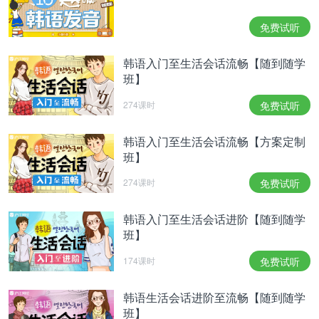
요.무슨 일이든 당황하지 말고, 침착하게 대처하세
요.살아가다 보면, 이런 일도 있고 저런 일도 있기 마
免费试听
련이에요.무슨 일이든 서두르지 말고 여유를 갖도록
하세요.[/en
韩语入门至生活会话流畅【随到随学
]可能会发生你意料之外的事情。可能会处于令人荒
班】
唐或者困难的处境中。不管发生了什么事情都不要慌
张，请沉着的处理。活着活着，总会发生这样那样的
274课时
免费试听
事情。不管发生了什么事情都不要着急，要从容。
韩语入门至生活会话流畅【方案定制
[en]커플이신 분들은 언제 어디서든 연인의 편이 되
班】
어 주세요.연인이 잘못을 했더라도 일단은 감싸주는
274课时
免费试听
것이 좋습니다.싱글이신 분이라면 이성을 만날 때에
속마음을 드러내지 마세요.상대방이 좋든 싫든 티를
韩语入门至生活会话进阶【随到随学
내지 않는 것이 좋습니다.
班】
有伴侣的人不论何时都要和恋人站在同一边。就算恋
174课时
免费试听
人做错了事情也请首先包容她。单身的人在遇到异性
的时候不要显露出自己的内省。不管对方或好或坏都
韩语生活会话进阶至流畅【随到随学
不要表现出来。
班】