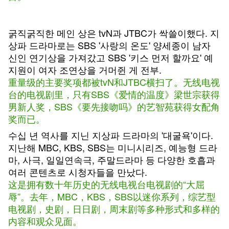
굵직굵직한 메인 상은 tvN과 JTBC가 싹쓸이했다. 지
상파 드라마로는 SBS '사랑의 온도' 양세종이 남자
신인 연기상을 가져갔고 SBS '키스 먼저 할까요' 예
지원이 여자 조연상을 거머쥔 게 전부.
重量级的主要奖项都被tvN和JTBC横扫了。无线电视
台的电视剧里，只有SBS《爱情的温度》梁世宗获得
男新人奖，SBS《要先接吻吗》的艺智苑获得女配角
奖而已。
수십 년 역사를 지닌 지상파 드라마의 '대굴욕'이다.
지난해 MBC, KBS, SBS는 미니시리즈, 예능형 드라
마, 사극, 일일연속극, 주말드라마 등 다양한 호흡과
여러 콘텐츠로 시청자들을 만났다.
这是拥有数十年历史的无线电视台电视剧的“大屈
辱”。去年，MBC，KBS，SBS以迷你系列，综艺型
电视剧，史剧，日日剧，周末剧等多种形式和多样的
内容和观众见面。