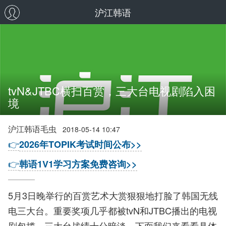
沪江韩语
tvN&JTBC横扫百赏，三大台电视剧陷入困
境
沪江韩语毛虫
2018-05-14 10:47
👉
2026年TOPIK考试时间公布>>
👉
韩语1V1学习方案免费咨询>>
5月3日晚举行的百赏艺术大赏狠狠地打脸了韩国无线
电三大台。重要奖项几乎都被tvN和JTBC播出的电视
剧包揽，三大台战绩十分暗淡。下面我们来看看具体