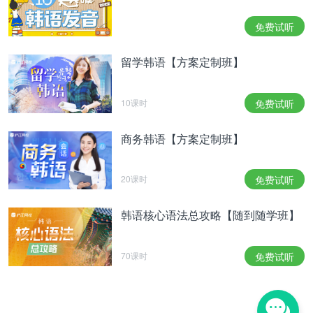
이다. KBS 2TV '황금빛 내 인생'처럼 시청률 40%대
벽을 깨부순 '초대박' 작품도 있지만 MBC '위대한 유
免费试听
혹자'는 시청률 1.5%로 MBC 역대 최저라는 불명예
를 안았다.
留学韩语【方案定制班】
无线电视台电视剧目前在和爱国歌收视率激战。虽然
有像KBS2TV《我的黄金色人生》这种收视率突破
10课时
免费试听
40%的“超火”作品，但MBC《伟大的诱惑者》却以
1.5%的收视率成为MBC历来收视率最低的电视剧，
商务韩语【方案定制班】
在MBC脸上抹黑。
지상파 3사는 서로 자신들이 '드라마 왕국'이라고 자
20课时
免费试听
신해왔다. 하지만 눈높이가 올라간 시청자들은 냉철
하게 판단하고 소신껏 작품을 고르고 있다. "지상파
韩语核心语法总攻略【随到随学班】
였으면 이런 드라마 안 나왔을 것"이라는 시청자들의
지적을 고심해 봐야 할 때다.
3大无线电视台都以“电视剧王国”自居。但是眼界高
70课时
免费试听
了的观众却在冷静判断，按照自己所想挑选作品。现
在是该费心考虑观众“无线电视台不会有这种电视
剧”的指责的。