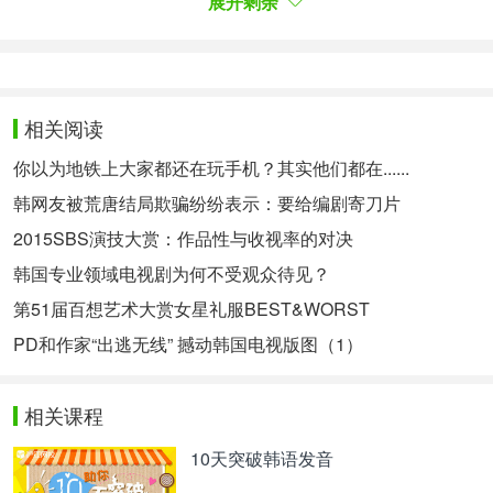
展开剩余
가의 촘촘하면서 쫄깃한 스토리는 '웰메이드 작품' 찬
사를 받기에 충분했다. 덕분에 "대한민국 드라마는
'비밀의 숲' 전후로 나뉜다"는 찬사가 나올 정도.
安济浩导演紧张感十足的执导方式以及新人作家李秀
妍的致密而有嚼劲的故事足以让这部作品得到“制作
相关阅读
精良之作”的称赞。甚至得到了“大韩民国的电视剧被
你以为地铁上大家都还在玩手机？其实他们都在......
划分为《秘密之森》前后”的称赞。
韩网友被荒唐结局欺骗纷纷表示：要给编剧寄刀片
'품위있는 그녀'와 '미스티' 역시 지상파에서 볼 수 없
는 파격 소재와 미스터리한 스토리로 시청자들이 참
2015SBS演技大赏：作品性与收视率的对决
신하고 특별한 것에 대한 갈증을 해소했다. 금토 오
韩国专业领域电视剧为何不受观众待见？
후 11시, 지상파 예능 프로그램들을 꺾고 시청률과
第51届百想艺术大赏女星礼服BEST&WORST
화제성, 작품성을 모두 가져갔다.
《有品位的她》和《迷雾》出人意料的题材和神秘故
PD和作家“出逃无线” 撼动韩国电视版图（1）
事同样是观众在无线电视台无法看到的，它们缓解了
观众们对新鲜特别的东西的渴望。它们在金土晚11
相关课程
点，力压无线电视台综艺节目，将收视率和话题性，
作品性都收揽入怀。
10天突破韩语发音
지상파 드라마는 애국가 시청률과 싸우고 있는 상황