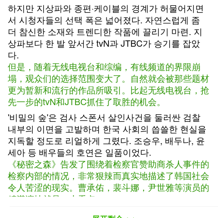
하지만 지상파와 종편·케이블의 경계가 허물어지면
서 시청자들의 선택 폭은 넓어졌다. 자연스럽게 좀
더 참신한 소재와 트렌디한 작품에 끌리기 마련. 지
상파보다 한 발 앞서간 tvN과 JTBC가 승기를 잡았
다.
但是，随着无线电视台和综编，有线频道的界限崩
塌，观众们的选择范围变大了。自然就会被那些题材
更为暂新和流行的作品所吸引。比起无线电视台，抢
先一步的tvN和JTBC抓住了取胜的机会。
'비밀의 숲'은 검사 스폰서 살인사건을 둘러싼 검찰
내부의 이면을 고발하며 한국 사회의 씁쓸한 현실을
지독할 정도로 리얼하게 그렸다. 조승우, 배두나, 윤
세아 등 배우들의 호연은 일품이었다.
《秘密之森》告发了围绕着检察官赞助商杀人事件的
检察内部的情况，非常狠辣而真实地描述了韩国社会
令人苦涩的现实。曹承佑，裴斗娜，尹世雅等演员的
精湛演技就是一大看点。
안길호 PD의 긴장감 넘치는 연출에 신예 이수연 작