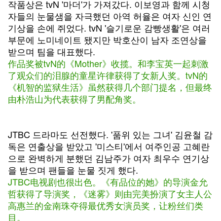
작품상은 tvN '마더'가 가져갔다. 이보영과 함께 시청
자들의 눈물샘을 자극했던 아역 허율은 여자 신인 연
기상을 손에 쥐었다. tvN '슬기로운 감빵생활'은 여러
부문에 노미네이트 됐지만 박호산이 남자 조연상을
받으며 팀을 대표했다.
作品奖被tvN的《Mother》收揽。和李宝英一起刺激
了观众们的泪腺的童星许律获得了女新人奖。tvN的
《机智的监狱生活》虽然获得几个部门提名，但最终
由朴浩山为代表获得了男配角奖。
JTBC 드라마도 선전했다. '품위 있는 그녀' 김윤철 감
독은 연출상을 받았고 '미스티'에서 여주인공 고혜란
으로 완벽하게 분했던 김남주가 여자 최우수 연기상
을 받으며 팬들을 눈물 짓게 했다.
JTBC电视剧也很出色。《有品位的她》的导演金允
哲获得了导演奖，《迷雾》则由完美扮演了女主人公
高惠兰的金南珠夺得最优秀女演员奖，让粉丝们类
目。