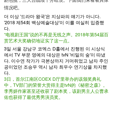
情况吧。
더 이상 '드라마 왕국'은 지상파의 얘기가 아니다.
'2018 제54회 백상예술대상'이 이를 여실히 입증했
다.
“电视剧王国”说的不再是无线之声。2018年第54届百
赏艺术大奖确切地证实了这一点。
3일 서울 강남구 코엑스 D홀에서 진행된 이 시상식
에서 TV 부문 영예의 대상은 tvN '비밀의 숲'이 따냈
다. 이수연 작가가 극본상까지 거머쥐었고 남자 주인
공이었던 조승우 역시 남자 최우수 연기상을 차지했
다.
3日，首尔江南区COEX D厅里举办的该颁奖典礼
中，TV部门的荣誉大赏得主是tvN的《秘密之森》。
李秀妍作家甚至还收获了剧本奖，该剧男主人公曹承
佑也获得了最优秀男演员奖。