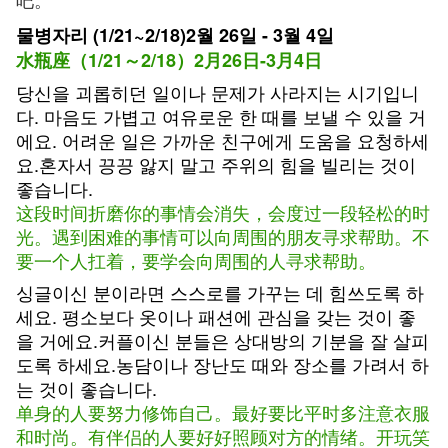
물병자리 (1/21~2/18)2월 26일 - 3월 4일
水瓶座（1/21～2/18）2月26日-3月4日
당신을 괴롭히던 일이나 문제가 사라지는 시기입니
다. 마음도 가볍고 여유로운 한 때를 보낼 수 있을 거
에요. 어려운 일은 가까운 친구에게 도움을 요청하세
요.혼자서 끙끙 앓지 말고 주위의 힘을 빌리는 것이
좋습니다.
这段时间折磨你的事情会消失，会度过一段轻松的时
光。遇到困难的事情可以向周围的朋友寻求帮助。不
要一个人扛着，要学会向周围的人寻求帮助。
싱글이신 분이라면 스스로를 가꾸는 데 힘쓰도록 하
세요. 평소보다 옷이나 패션에 관심을 갖는 것이 좋
을 거에요.커플이신 분들은 상대방의 기분을 잘 살피
도록 하세요.농담이나 장난도 때와 장소를 가려서 하
는 것이 좋습니다.
单身的人要努力修饰自己。最好要比平时多注意衣服
和时尚。有伴侣的人要好好照顾对方的情绪。开玩笑