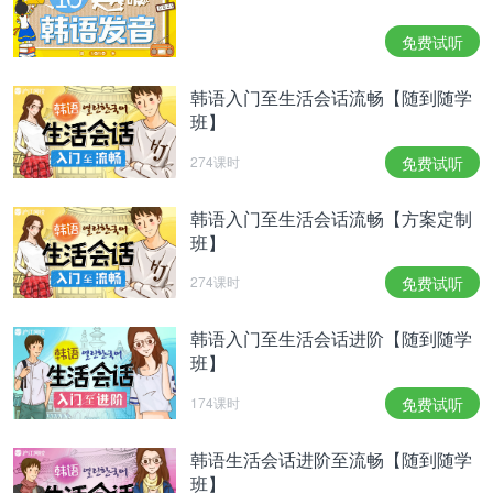
测，所以一定要打起精神来。不要过于放松，保持一
定的紧张感，特别是待人接物时要有礼貌。
免费试听
싱글이신 분이라면 가까운 곳에서 당신의 인연을 찾
아보세요. 평소에 좋아하던 사람이 있다면 마음을 표
韩语入门至生活会话流畅【随到随学
현하는 것이 좋습니다. 커플이신 분이라면 서로 감정
班】
이 쌓이지 않도록 하세요. 서운한 점이 있다면 빨리
274课时
免费试听
풀어버리는 것이 좋습니다.자칫 작은 갈등이 쌓여서
큰 싸움으로 번질 수도 있어요.
韩语入门至生活会话流畅【方案定制
单身的人可以在身边寻找你的缘分。如果有喜欢的人
班】
可以表达你的内心。有伴侣的人不要积累下不好的情
绪。如果有不开心的地方要快点解决。小的矛盾积累
274课时
免费试听
可能会变成大的争执。
韩语入门至生活会话进阶【随到随学
재물운은 서서히 상승 기류를 타고 있는 시기입니다.
班】
작은 횡재수도 있으니 뭔가 기대해 보셔도 좋을 거에
요. 다만 이번 주는 수입에 비해 지출이 많이 늘어날
174课时
免费试听
수 있어요. 쓸 때는 쓰더라도 과한 지출은 피하도록
하세요.
韩语生活会话进阶至流畅【随到随学
这段时间财物运会呈现慢慢的上升势头。因为会有小
班】