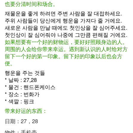
也要分清时间和场合。
재물운을 좋게 하려면 주변 사람을 잘 대접하세요.
주위 사람들이 당신에게 행운을 가져다 줄 거에요.
새로운 사람을 만날 때에도 첫인상을 잘 심어주세요.
첫인상이 잘 심어줘야 나중에 그만큼 편해질 거에요.
如果想要有一个好的财物运，要好好照顾身边的人。
周围的人会给你带来幸运。遇到新认识的人时给对方
留下一个好的第一印象。留下好的印象以后也会方
便。
행운을 주는 것들
* 날짜 : 27,28
* 물건 : 핸드폰케이스
* 장소 : 번화가
* 색깔 : 핑크
带来好运的东西：
日期：27，28
物件：手机壳