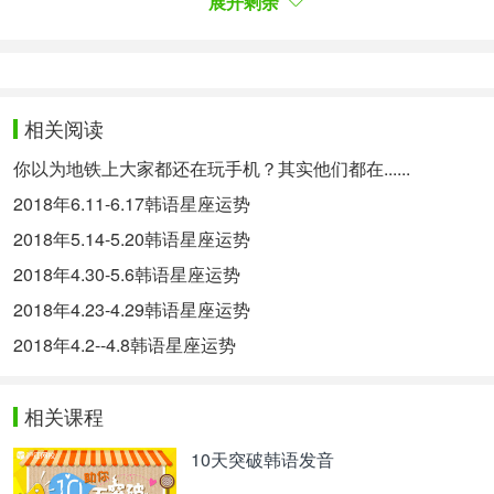
展开剩余
* 색깔 : 블루
带来好运的东西：
日期：28，4
相关阅读
物件：护手霜
你以为地铁上大家都还在玩手机？其实他们都在......
场所：面食店
2018年6.11-6.17韩语星座运势
颜色：蓝色
2018年5.14-5.20韩语星座运势
양자리 (3/21~11/19)2월 26일 - 3월 4일
2018年4.30-5.6韩语星座运势
白羊座（3/21～11/19）2月26日-3月4日
2018年4.23-4.29韩语星座运势
당신의 마음을 가다듬고 각오를 다지도록 하세요. 앞
날을 예측할 수 없으니 정신을 바짝 차리는 것이 좋
2018年4.2--4.8韩语星座运势
습니다. 너무 풀어진 모습을 보이지 말고 적당한 긴
장을 유지하세요. 특히 사람들을 대할 때에는 예의와
相关课程
매너를 지키는 것이 좋습니다. 말 실수를 하거나 자
신의 비밀을 드러내지 않도록 하세요.
10天突破韩语发音
请好好整理内心并做好 思想准备 。因为未来无法预