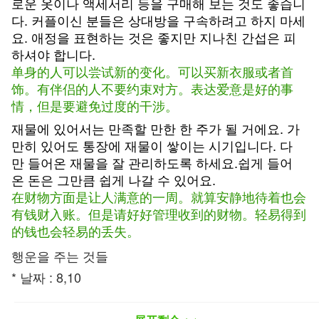
로운 옷이나 액세서리 등을 구매해 보는 것도 좋습니
다. 커플이신 분들은 상대방을 구속하려고 하지 마세
요. 애정을 표현하는 것은 좋지만 지나친 간섭은 피
하셔야 합니다.
单身的人可以尝试新的变化。可以买新衣服或者首
饰。有伴侣的人不要约束对方。表达爱意是好的事
情，但是要避免过度的干涉。
재물에 있어서는 만족할 만한 한 주가 될 거에요. 가
만히 있어도 통장에 재물이 쌓이는 시기입니다. 다
만 들어온 재물을 잘 관리하도록 하세요.쉽게 들어
온 돈은 그만큼 쉽게 나갈 수 있어요.
在财物方面是让人满意的一周。就算安静地待着也会
有钱财入账。但是请好好管理收到的财物。轻易得到
的钱也会轻易的丢失。
행운을 주는 것들
* 날짜 : 8,10
*물건 : 향수