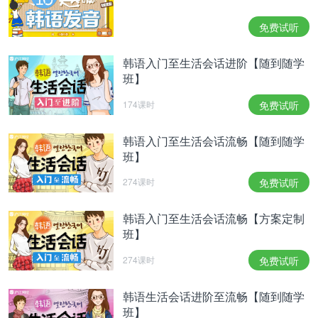
工作都很顺利。但是不要因为事情顺利就放松警惕，
免费试听
越是这种时候越要打起精神努力。
싱글이신 분들은 우연한 만남을 기대해 보세요. 어쩌
韩语入门至生活会话进阶【随到随学
면 길을 가다가 당신의 이상형을 만날 수도 있어
班】
요. 커플이신 분이라면 연인에게 변덕을 부리지 마세
요. 괜히 이랬다 저랬다 하면 상대방이 피곤함을 느
174课时
免费试听
낄 수 있어요.
单身的人请期待偶然的相遇。可能会在走路的时候遇
韩语入门至生活会话流畅【随到随学
到你的梦中情人。有伴侣的人不要太善变，变来变去
班】
可能会让对方很疲惫。
274课时
免费试听
재물에 있어서는 더없이 좋은 한 주가 될 것입니
다. 무슨 일이든 손대는 일마다 좋은 결과가 있을 거
韩语入门至生活会话流畅【方案定制
에요. 다만 당신이 가진 것을 탐하는 사람을 조심하
班】
세요. 자칫 당신의 행운을 다른 사람에게 빼앗
274课时
免费试听
길 수 있어요.
这周在财物方面是非常幸运的一周。不管是什么事
韩语生活会话进阶至流畅【随到随学
情，也要经手就会得到很好的结果。但是请小心窥伺
班】
你财物的人。因为你的幸运可能会被别人抢走。