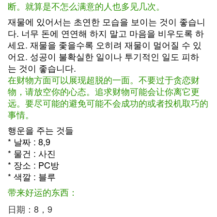
断。就算是不怎么满意的人也多见几次。
재물에 있어서는 초연한 모습을 보이는 것이 좋습니
다. 너무 돈에 연연해 하지 말고 마음을 비우도록 하
세요. 재물을 좇을수록 오히려 재물이 멀어질 수 있
어요. 성공이 불확실한 일이나 투기적인 일도 피하
는 것이 좋습니다.
在财物方面可以展现超脱的一面。不要过于贪恋财
物，请放空你的心态。追求财物可能会让你离它更
远。要尽可能的避免可能不会成功的或者投机取巧的
事情。
행운을 주는 것들
* 날짜 : 8,9
* 물건 : 사진
* 장소 : PC방
* 색깔 : 블루
带来好运的东西：
日期：8，9