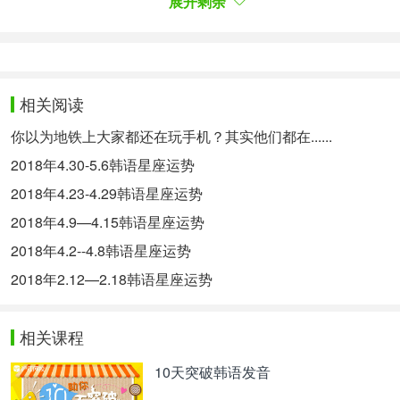
展开剩余
* 장소 : 유원지
* 색깔 : 아이보리
带来好运的东西：
相关阅读
日期：8，10
你以为地铁上大家都还在玩手机？其实他们都在......
物件：香水
2018年4.30-5.6韩语星座运势
场所：游乐园
2018年4.23-4.29韩语星座运势
颜色：象牙白
2018年4.9—4.15韩语星座运势
양자리 (3/21~11/19)2월 5일 - 2월 11일
2018年4.2--4.8韩语星座运势
白羊座（3/21～11/19）2月5日-2月11日
2018年2.12—2.18韩语星座运势
이번 주는 양자리를 위한 시기라 해도 과언이 아닙니
다. 일이면 일, 공부면 공부, 모든 것이 순조로울 거에
요. 다만 일이 잘 풀린다고 하여 너무 방심하지 마세
相关课程
요. 이런 때일수록 정신을 차리고, 열심히 노력하
10天突破韩语发音
는 것이 좋습니다.
这周说是白羊座的幸运周也不过分。不管是学习还是