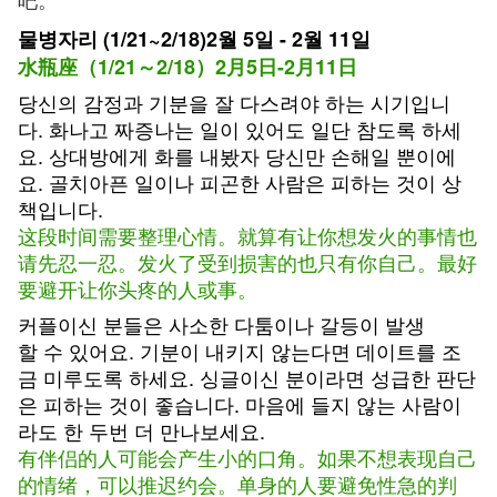
물병자리 (1/21~2/18)2월 5일 - 2월 11일
水瓶座（1/21～2/18）2月5日-2月11日
당신의 감정과 기분을 잘 다스려야 하는 시기입니
다. 화나고 짜증나는 일이 있어도 일단 참도록 하세
요. 상대방에게 화를 내봤자 당신만 손해일 뿐이에
요. 골치아픈 일이나 피곤한 사람은 피하는 것이 상
책입니다.
这段时间需要整理心情。就算有让你想发火的事情也
请先忍一忍。发火了受到损害的也只有你自己。最好
要避开让你头疼的人或事。
커플이신 분들은 사소한 다툼이나 갈등이 발생
할 수 있어요. 기분이 내키지 않는다면 데이트를 조
금 미루도록 하세요. 싱글이신 분이라면 성급한 판단
은 피하는 것이 좋습니다. 마음에 들지 않는 사람이
라도 한 두번 더 만나보세요.
有伴侣的人可能会产生小的口角。如果不想表现自己
的情绪，可以推迟约会。单身的人要避免性急的判