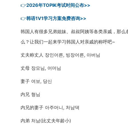
👉
2026年TOPIK考试时间公布>>
👉
韩语1V1学习方案免费咨询>>
韩国人有很多兄弟姐妹、叔叔阿姨等各类亲戚，那么
么？让我们一起来学习韩国人对亲戚的称呼吧~
丈夫称丈人 장인어른, 빙장어른, 아버님
丈母 장모님, 어머님
妻子 여보, 당신
内兄 형님
内兄的妻子 아주머니, 처남댁
内弟 처남(比丈夫年龄小)