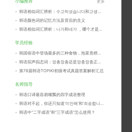
小编推荐
更多
韩语相似词汇辨析：수고하셨습니다和고생하셨습니다
韩语颜色词的记忆方法及背后的含义
韩语相似词汇辨析：니가和네가 ，哪个才是标准语？
学员经验
韩国俗语中登场最多的三种食物，泡菜竟榜上无名
韩语拟声拟态词：깡총깡총还是깡충깡충正确？
第78届韩语TOPIKⅠ初级考试真题答案解析汇总
名师指导
韩语口译最容易嘴瓢的四字成语整理
韩语对不起，你还只知道‘미안해’和‘죄송합니다’？
韩语中“二字成语”和“三字成语”怎么使用？