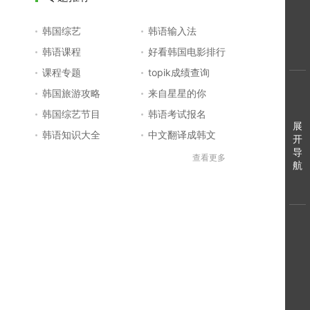
韩国综艺
韩语输入法
韩语课程
好看韩国电影排行
课程专题
topik成绩查询
韩国旅游攻略
来自星星的你
韩国综艺节目
韩语考试报名
展
韩语知识大全
中文翻译成韩文
开
导
topik初级考试真题
韩国大学
查看更多
航
韩国电影排行榜
韩国电视剧排行榜
韩国明星排行榜
韩语怎么说
四级成绩查询
六级成绩查询
topik中高级备考
韩语学习入门
李敏镐最新电视剧
日语一级报名
日语五十音图
韩语等级考试
英语单词大全
韩语入门学习