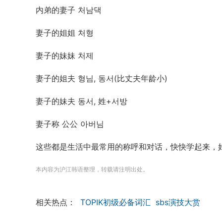
内弟的妻子 처남댁
妻子的姐姐 처형
妻子的妹妹 처제
妻子的姐夫 형님, 동서(比丈夫年龄小)
妻子的妹夫 동서, 姓+서방
妻子称 公公 아버님
这些都是生活中最常用的称呼和对话，快快学起来，好
本内容为沪江韩语整理，转载请注明出处。
相关热点：
TOPIK初级必备词汇
sbs演技大赏