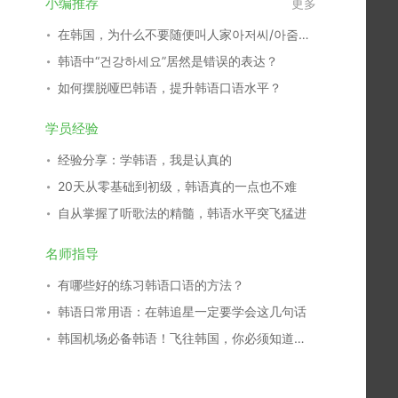
小编推荐
更多
在韩国，为什么不要随便叫人家아저씨/아줌아？
韩语中“건강하세요”居然是错误的表达？
如何摆脱哑巴韩语，提升韩语口语水平？
学员经验
经验分享：学韩语，我是认真的
20天从零基础到初级，韩语真的一点也不难
自从掌握了听歌法的精髓，韩语水平突飞猛进
名师指导
有哪些好的练习韩语口语的方法？
韩语日常用语：在韩追星一定要学会这几句话
韩国机场必备韩语！飞往韩国，你必须知道的机场表达