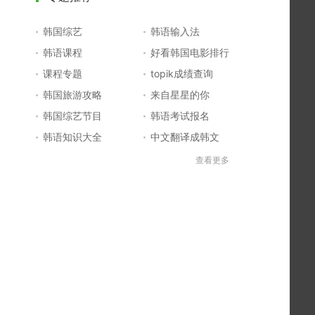
韩国综艺
韩语输入法
韩语课程
好看韩国电影排行
课程专题
topik成绩查询
韩国旅游攻略
来自星星的你
韩国综艺节目
韩语考试报名
韩语知识大全
中文翻译成韩文
topik初级考试真题
韩国大学
查看更多
韩国电影排行榜
韩国电视剧排行榜
韩国明星排行榜
韩语怎么说
四级成绩查询
六级成绩查询
topik中高级备考
韩语学习入门
李敏镐最新电视剧
日语一级报名
日语五十音图
韩语等级考试
英语单词大全
韩语入门学习