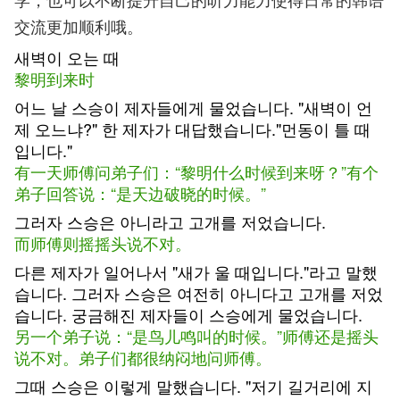
交流更加顺利哦。
새벽이 오는 때
黎明到来时
어느 날 스승이 제자들에게 물었습니다. "새벽이 언
제 오느냐?" 한 제자가 대답했습니다."먼동이 틀 때
입니다."
有一天师傅问弟子们：“黎明什么时候到来呀？”有个
弟子回答说：“是天边破晓的时候。”
그러자 스승은 아니라고 고개를 저었습니다.
而师傅则摇摇头说不对。
다른 제자가 일어나서 "새가 울 때입니다."라고 말했
습니다. 그러자 스승은 여전히 아니다고 고개를 저었
습니다. 궁금해진 제자들이 스승에게 물었습니다.
另一个弟子说：“是鸟儿鸣叫的时候。”师傅还是摇头
说不对。弟子们都很纳闷地问师傅。
그때 스승은 이렇게 말했습니다. "저기 길거리에 지