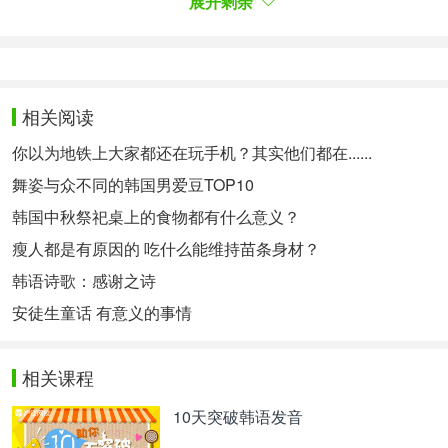
展开剩余
正确是：
네가 뭘 안다고.
错误（4）불존재（不存在）：韩语里并没有这么一
个单词
相关阅读
正确是：존재하지 않는다.
你以为地铁上大家都还在玩手机？其实他们都在......
虽然不规范的韩语用法可以给大家带来乐趣，但是养
舞姿与众不同的韩国男爱豆TOP10
成规范的韩语习惯是非常重要的哟，毕竟学习韩语还
韩国中秋祭祀桌上的食物都有什么意义？
是为了和韩国朋友进行交流，总不能对着韩国朋友说
瘦人都是有原因的 吃什么能维持苗条身材？
니 알아个뭐야！
韩语诗歌：感谢之诗
如何才能学习最正确的韩语用法呢？系统的教学可以
安徒生童话 有意义的事情
帮你养成良好的韩语习惯，还能在学习的同时了解韩
国文化哟，要不要和外教老师来一场语言大战呢？
相关课程
韩语零基础至TOPIK高级
10天突破韩语发音
推荐理由：全站销量TOP1，初学者首选，学完达高