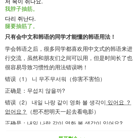
저 목이 쥐나요.
我脖子抽筋。
다리 쥐난다.
腿要抽筋了。
只有会中文和韩语的同学才能懂的韩语用法！
学会韩语之后，很多同学都喜欢用中文式的韩语来进
行交流，虽然和朋友们之间可以用，但是时间长了也
很容易导致习惯性的用法错误哟！
错误（1） 니 무不무서워（你害不害怕）
正确是：무섭지 않을까?
错误（2）
내일 나랑 같이 영화 볼 생각이
있어요 ？
없어요？
（想不想明天一起去看电影）
正确是：내일 나랑 같이 영화 볼 생각이 있어요?
错误（3） 니 알아个뭐야 （你知道个什么）