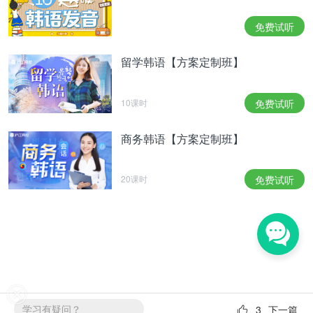
级水平，附赠《新标韩》全套教材。
免费试听
从
发音
，到日常会话，顺带考级，一站式解决韩语学
习基本需求。
留学韩语【方案定制班】
延世韩国语1-4册连读
10课时
免费试听
推荐理由：零基础至中级，对语法及例句讲解详细，
知识点细分。
商务韩语【方案定制班】
中外教授课，知识点细分更易吸收，学练结合高效掌
20课时
免费试听
握,
零基础
至中级，学完可达到TOPIK中级水平。
韩语入门至TOPIK初级
推荐理由：不过2级免费重读，赠全真模拟题，学完
可认证到领英职业档案。
基础课程+强化课程+考前冲刺，系统梳理必备考
点，揭秘应试技巧，定期进行测试，全面提升应试分
学习有疑问？
3
下一篇