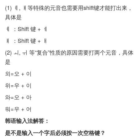
(1) ㅖ, ㅒ等特殊的元音也需要用shift键才能打出来，
具体是
ㅖ ：Shift 键 + ㅔ
ㅒ ：Shift 键 + ㅐ
(2) ㅚ, ㅟ 等“复合”性质的原因需要打两个元音，具体
是
외=오 + 이
위=우 + 이
와=오 + 아
워=우 + 어
韩语输入法解答：
是不是输入一个字后必须按一次空格键？