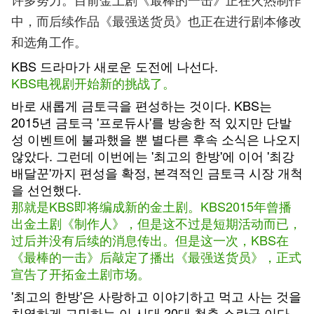
中，而后续作品《最强送货员》也正在进行剧本修改
和选角工作。
KBS 드라마가 새로운 도전에 나선다.
KBS电视剧开始新的挑战了。
바로 새롭게 금토극을 편성하는 것이다. KBS는
2015년 금토극 '프로듀사'를 방송한 적 있지만 단발
성 이벤트에 불과했을 뿐 별다른 후속 소식은 나오지
않았다. 그런데 이번에는 '최고의 한방'에 이어 '최강
배달꾼'까지 편성을 확정, 본격적인 금토극 시장 개척
을 선언했다.
那就是KBS即将编成新的金土剧。KBS2015年曾播
出金土剧《制作人》，但是这不过是短期活动而已，
过后并没有后续的消息传出。但是这一次，KBS在
《最棒的一击》后敲定了播出《最强送货员》，正式
宣告了开拓金土剧市场。
'최고의 한방'은 사랑하고 이야기하고 먹고 사는 것을
치열하게 고민하는 이 시대 20대 청춘 소란극 이다.