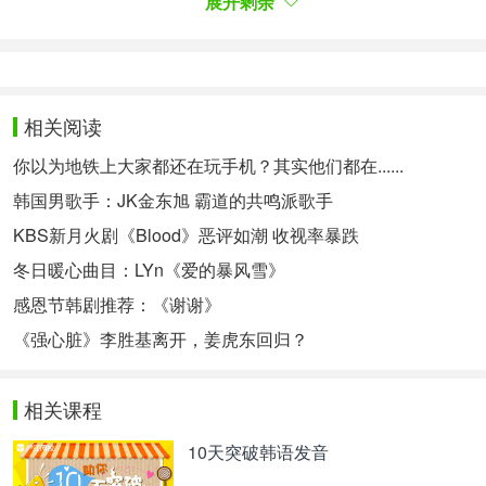
展开剩余
素。而这种努力所获得的成果就是《金科长》。《金
科长》是一部讲述克扣专家—会计科长金成龙（南宫
珉）为了捞一把大的而进入TQ集团，虽然爱说反
话，但却和营私舞弊抗争，最终将倒台的企业重新扶
起来的办公室喜剧。该作品在南宫珉宛如神来的搞笑
相关阅读
演技和俊昊、南相美、金元海等人的辅助下，再加上
你以为地铁上大家都还在玩手机？其实他们都在......
内容丰富有趣的剧本和执导，形成了强大的协同效
应，收视率接近20%，掀起了热潮。作为无线电视台
韩国男歌手：JK金东旭 霸道的共鸣派歌手
电视剧，该剧少见地干脆剔除了爱情线，将焦点集中
KBS新月火剧《Blood》恶评如潮 收视率暴跌
在金成龙不停上演的闹剧上，剧情展开一点都不沉
冬日暖心曲目：LYn《爱的暴风雪》
闷，反而大快人心。这些都是该剧的人气要素。对
此，KBS电视剧中少见地涌现了要求制作第二季的呼
感恩节韩剧推荐：《谢谢》
声。与此相关，KBS也曾表示：“朴信阳有意向要出
《强心脏》李胜基离开，姜虎东回归？
演《邻家律师赵德浩》第2季，所以该剧才能够投入
制作。《金科长》方面，出演演员的意思也很重
要”。
相关课程
사실 KBS에서 시즌제 드라마를 제작하는 건 그리 이
10天突破韩语发音
례적인 일은 아니다. '동네변호사 조들호'도 올 하반