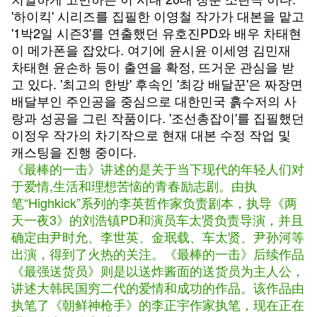
'하이킥' 시리즈를 집필한 이영철 작가가 대본을 맡고
'1박2일 시즌3'를 연출했던 유호진PD와 배우 차태현
이 메가폰을 잡았다. 여기에 윤시윤 이세영 김민재
차태현 윤손하 등이 출연을 확정, 뜨거운 관심을 받
고 있다. '최고의 한방' 후속인 '최강 배달꾼'은 짜장면
배달부인 주인공을 중심으로 대한민국 흙수저의 사
랑과 성공을 그린 작품이다. '조선총잡이'를 집필했던
이정우 작가의 차기작으로 현재 대본 수정 작업 및
캐스팅을 진행 중이다.
《最棒的一击》讲述的是关于当下现代的年轻人们对
于爱情,生活和理想苦恼的青春励志剧。由执
笔“Highkick”系列的李英哲作家负责剧本，执导《两
天一夜3》的刘浩镇PD和演员车太贤负责导演，并且
确定由尹时允、李世英、金珉载、车太贤、尹孙河等
出演，得到了火热的关注。《最棒的一击》后续作品
《最强送货员》则是以送炸酱面的送货员为主人公，
讲述大韩民国穷二代的爱情和成功的作品。该作品由
执笔了《朝鲜神枪手》的李正宇作家执笔，现在正在