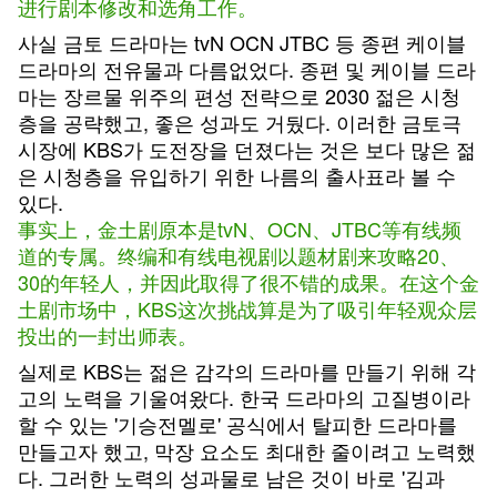
进行剧本修改和选角工作。
사실 금토 드라마는 tvN OCN JTBC 등 종편 케이블
드라마의 전유물과 다름없었다. 종편 및 케이블 드라
마는 장르물 위주의 편성 전략으로 2030 젊은 시청
층을 공략했고, 좋은 성과도 거뒀다. 이러한 금토극
시장에 KBS가 도전장을 던졌다는 것은 보다 많은 젊
은 시청층을 유입하기 위한 나름의 출사표라 볼 수
있다.
事实上，金土剧原本是tvN、OCN、JTBC等有线频
道的专属。终编和有线电视剧以题材剧来攻略20、
30的年轻人，并因此取得了很不错的成果。在这个金
土剧市场中，KBS这次挑战算是为了吸引年轻观众层
投出的一封出师表。
실제로 KBS는 젊은 감각의 드라마를 만들기 위해 각
고의 노력을 기울여왔다. 한국 드라마의 고질병이라
할 수 있는 '기승전멜로' 공식에서 탈피한 드라마를
만들고자 했고, 막장 요소도 최대한 줄이려고 노력했
다. 그러한 노력의 성과물로 남은 것이 바로 '김과