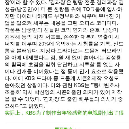
장'이라 할 수 있다. '김과장'은 삥땅 전문 경리과장 김
성룡(남궁민)이 더 큰 한탕을 위해 TQ그룹에 입사하
지만 아이러니하게도 부정부패와 싸우며 무너진 기
업을 일으켜 세우는 내용을 그린 오피스 코미디다.
작품은 남궁민의 신들린 코믹 연기와 준호 남상미
김원해 등의 차진 서포트, 쫀쫀한 대본과 연출이 시
너지를 이루며 20%에 육박하는 시청률을 기록, 신드
롬을 불러왔다. 지상파 드라마로는 드물게 러브라인
을 아예 배제했다는 점, 쉴 새 없이 쏟아내는 김성룡
의 활극에 초점을 맞춰 답답하고 지루할 틈 없는 사
이다 전개를 이어왔다는 점 등이 인기 요소로 작용했
다. 이에 KBS 드라마 중 드물게 시즌2 제작 요청도
쏟아졌던 상황이다. 이와 관련 KBS는 "'동네변호사
조들호' 역시 박신양의 시즌2 출연 의지가 있어 제작
을 할 수 있었다. '김과장'도 출연 배우들의 의사가 중
요하다"고 밝혔다.
实际上，KBS为了制作出年轻感觉的电视剧付出了很
多努力。为了制作出不受韩国电视剧的通病“起承转
合的爱情故事”公式的影响，努力地缩减了狗血的要