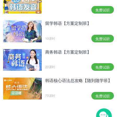
기 시즌2를 방송할 예정이고, 무엇보다 1999년부터
7개 시리즈를 제작 중인 '학교' 시리즈도 있다. 그만큼
免费试听
출연진의 의사 조율을 비롯해 제작 여건만 맞춰진다
면 '김과장' 시즌2 또한 아주 가능성 없는 기획은 아니
留学韩语【方案定制班】
라는 것이다.
事实上，对于KBS来说，制作季播剧并非十分罕见之
事。《邻家律师赵德浩》也预定在今年下半年播出第
10课时
免费试听
二季，而1999年开始至今，已经制作到第7季的《学
校》系列就是明证。因此，只要能够获得出演人员的
商务韩语【方案定制班】
同意，制作关键条件也满足的话，制作《金科长》第
二季也不是没有可能的事。
20课时
免费试听
이처럼 KBS는 'KBS 드라마는 나이든 사람들이 보는
지루한 드라마'라는 고정 관념을 깨기 위해 달려왔다.
韩语核心语法总攻略【随到随学班】
KBS는 "'김과장'의 브로맨스 등 보다 많은 시청자분
들이 즐길 수 있는 드라마를 만들기 위해 변화와 도
70课时
免费试听
전을 계속해왔다. 재미도 있지만 의미있는 작품을 만
들려고 한다. 다양성과 실용성이 있고 휴머니즘이 녹
아있는 드라마를 만들고자 한다. 앞으로도 KBS 드라
마를 기대해달라"고 전했다.