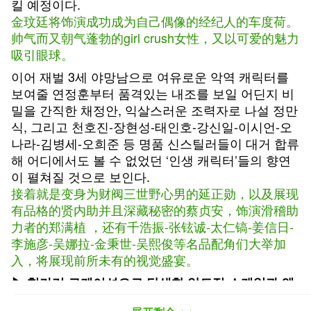
킬 예정이다.
金玟廷将饰演成功成为自己偶像的经纪人的车度荷。
帅气而又朝气蓬勃的girl crush女性，又以可爱的魅力
吸引眼球。
이어 재벌 3세 야망남으로 여유로운 악역 캐릭터를
보여줄 연정훈부터 품격있는 내조를 보일 어딘지 비
밀을 간직한 채정안, 익살스러운 조력자로 나설 정만
식, 그리고 천호진-장현성-태인호-강신일-이시언-오
나라-김병세-오희준 등 명품 신스틸러들이 대거 합류
해 어디에서도 볼 수 없었던 ‘인생 캐릭터’들의 향연
이 펼쳐질 것으로 보인다.
接着就是变身为财阀三世野心男的延正勋，以及展现
有品格的贤内助并且深藏秘密的蔡贞安，饰演滑稽助
力者的郑满植 ，还有千浩振-张铉诚-太仁镐-姜信日-
李施彦-吴娜拉-金秉世-吴熙俊等名品配角们大举加
入，将展现前所未有的视觉盛宴。
▶ 헝가리 로케이션으로 탄생한 압도적 스케일과 액
션, 웃음이 온다!