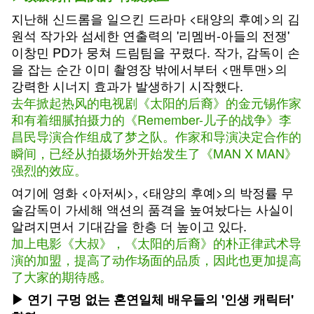
지난해 신드롬을 일으킨 드라마 <태양의 후예>의 김
원석 작가와 섬세한 연출력의 '리멤버-아들의 전쟁'
이창민 PD가 뭉쳐 드림팀을 꾸렸다. 작가, 감독이 손
을 잡는 순간 이미 촬영장 밖에서부터 <맨투맨>의
강력한 시너지 효과가 발생하기 시작했다.
去年掀起热风的电视剧《太阳的后裔》的金元锡作家
和有着细腻拍摄力的《Remember-儿子的战争》李
昌民导演合作组成了梦之队。作家和导演决定合作的
瞬间，已经从拍摄场外开始发生了《MAN X MAN》
强烈的效应。
여기에 영화 <아저씨>, <태양의 후예>의 박정률 무
술감독이 가세해 액션의 품격을 높여놨다는 사실이
알려지면서 기대감을 한층 더 높이고 있다.
加上电影《大叔》，《太阳的后裔》的朴正律武术导
演的加盟，提高了动作场面的品质，因此也更加提高
了大家的期待感。
▶ 연기 구멍 없는 혼연일체 배우들의 '인생 캐릭터'