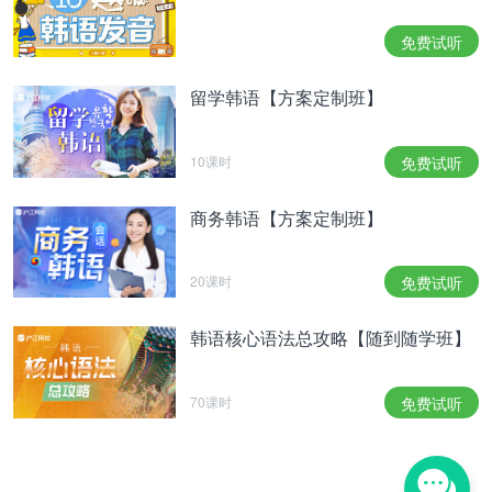
방영된다.
另外《MAN X MAN》将于21日晚上11点通过JTBC
免费试听
进行首播，并且是韩剧首次通过在全世界190多个
Netflix服务国家同步播出哦。
留学韩语【方案定制班】
本翻译为沪江韩语原创，禁止转载
10课时
免费试听
商务韩语【方案定制班】
20课时
免费试听
韩语核心语法总攻略【随到随学班】
70课时
免费试听