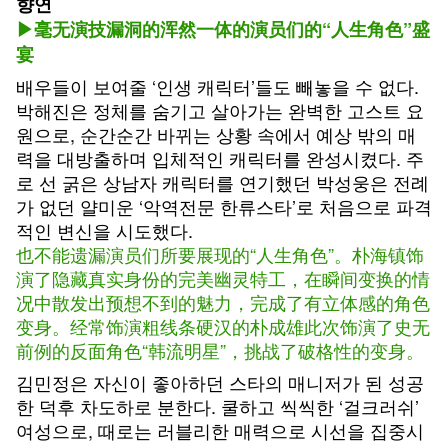
향연
▶毫无演技漏洞的浑然一体的演员们的“人生角色”盛
宴
배우들이 보여줄 ‘인생 캐릭터’들도 빼놓을 수 없다.
박해진은 정체를 숨기고 살아가는 완벽한 고스트 요
원으로, 순간순간 바뀌는 상황 속에서 예상 밖의 매
력을 대방출하며 입체적인 캐릭터를 완성시켰다. 주
로 선 굵은 상남자 캐릭터를 연기했던 박성웅은 전례
가 없던 얄미운 ‘악역전문 한류스타’로 처음으로 파격
적인 변신을 시도했다.
也不能遗漏演员们所要展现的“人生角色”。朴海镇饰
演了隐藏真实身份的完美幽灵特工，在瞬间变换的情
况中散发出预想不到的魅力，完成了有立体感的角色
变身。经常饰演粗线条硬汉的朴成雄此次饰演了史无
前例的反面角色“韩流明星”，挑战了破格性的变身。
김민정은 자신이 좋아하던 스타의 매니저가 된 성공
한 덕후 차도하로 분한다. 쿨하고 씩씩한 ‘걸크러쉬’
여성으로, 때로는 러블리한 매력으로 시선을 집중시