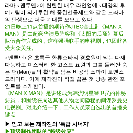
라마 <맨투맨>이 탄탄한 배우 라인업에 <태양의 후
예> 팀이 의기투합 해 종합선물세트와 같은 드라마
의 탄생으로 더욱 기대를 모으고 있다.
21日晚上11点首播的期待作JTBC金土剧《MAN X
MAN》是由超豪华演员阵容和《太阳的后裔》幕后
队伍合作完成的，这样强强联手的电视剧，也因此备
受大众关注。
<맨투맨>은 초특급 한류스타의 경호원이 되는 다재
다능하고 미스터리 한 고스트 요원과 그를 둘러싼 숨
은 맨(Man)들의 활약을 담은 비공식 스파이 로맨스
드라마다. 이에 제작진이 직접 꼽은 첫 방송 관전 포
인트를 소개한다.
《MAN X MAN》是讲述成为韩流明星警卫员的神秘
要员，和围绕在周边其他人物之间隐秘的间谍罗曼史
电视剧。对此介绍一下，工作人员亲自选出的首播关
键点。
▶ 믿고 보는 제작진의 '특급 시너지'
▶顶级制作团队的“特级效应”