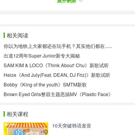
展开剩余
▶以匈牙利外景拍摄所诞生的压倒性规模和动作，笑
点来袭！
<맨투맨>은 헝가리 부다페스트를 배경으로 해외 로
케이션 촬영을 진행하며 고퀄리티의 영상미를 구현
했다. 헬기까지 동원한 감옥 탈옥 신에 폭파 신 까지
相关阅读
화려한 스케일이 돋보이는 액션을 화면에 담아냈다.
你以为地铁上大家都还在玩手机？其实他们都在......
여기에 김원석 작가의 위트 넘치는 대사와 이창민
出道12周年Super Junior新专大揭秘
PD의 빈틈없는 연출력이 더해져 적재적소에 웃음을
투하하고 깨알 재미를 선할 예정이다.
SAM KIM & LOCO《Think About' Chu》新歌试听
《MAN X MAN》《MAN X MAN》是以匈牙利布达
Heize《And July(Feat. DEAN, DJ Friz)》新歌试听
佩斯为背景，进行外景拍摄，产生了高质量的画面。
Bobby《King of the youth》SMTM新歌
甚至动用直升机的逃狱和爆破场面，将高规模的动作
戏装进画面中。这里加上金元锡作家充满机智的台词
Brown Eyed Girls整容主题恶搞MV《Plastic Face》
和李昌民导演无懈可击的演出力，适材适所的投入笑
点，为观众呈现各种小趣味。
相关课程
한편, <맨투맨>은 21일 오후 11시 JTBC를 통해 첫
방송 되며, 한국 드라마로는 최초로 넷플릭스를 통해
10天突破韩语发音
전 세계 190여개 넷플릭스 서비스 국가에서도 동시