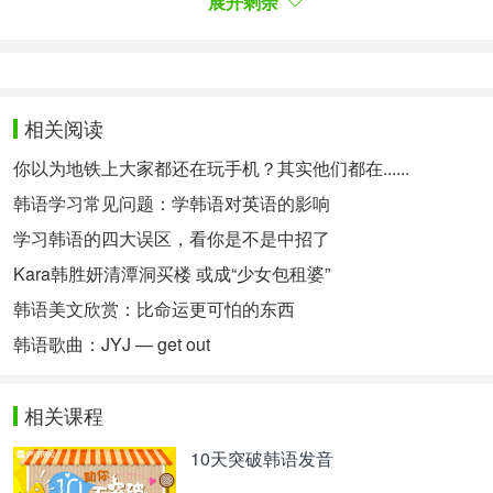
展开剩余
的工资每个月会多一些。当然更重要的是会韩语你就
有更多机会接触到公司以及韩国本部的高层，晋升空
间和机会也会更多一些。 当然如果你既会韩语，还
有相关岗位经验，并且有出色的业绩，相信你会很有
相关阅读
竞争力的。加油！
你以为地铁上大家都还在玩手机？其实他们都在......
Q4.如何快速掌握职场韩语？
韩语学习常见问题：学韩语对英语的影响
“职场韩语”这个名称值得考究，“职场”的
凌博老师：
学习韩语的四大误区，看你是不是中招了
形式千万种，“职场韩语”是一个什么范围？
Kara韩胜妍清潭洞买楼 或成“少女包租婆”
比如一个从事生产车间品质管理工作的人和一个专门
韩语美文欣赏：比命运更可怕的东西
管人力资源招聘的人，每天用到的语言怎么可能一
韩语歌曲：JYJ — get out
样？即使是坐班的各种部门的工作，也会有很大区
别。
相关课程
学习不要想着“一劳永逸”，学习职场韩语最好的方法
10天突破韩语发音
是学习一段时间韩语后，亲身到职场去实践，自己亲