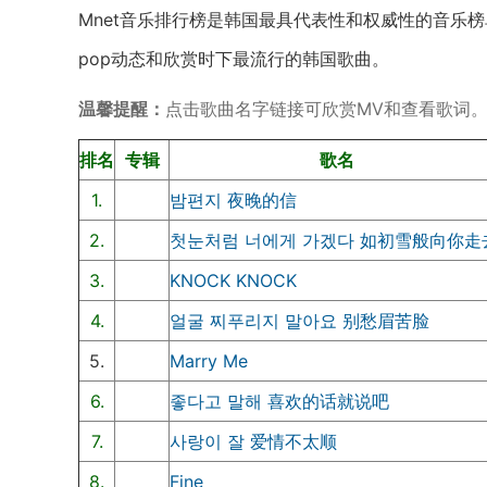
Mnet音乐排行榜是韩国最具代表性和权威性的音乐
pop动态和欣赏时下最流行的韩国歌曲。
温馨提醒：
点击歌曲名字链接可欣赏MV和查看歌词
排名
专辑
歌名
1.
밤편지 夜晚的信
2.
첫눈처럼 너에게 가겠다 如初雪般向你走
3.
KNOCK KNOCK
4.
얼굴 찌푸리지 말아요 别愁眉苦脸
5.
Marry Me
6.
좋다고 말해 喜欢的话就说吧
7.
사랑이 잘 爱情不太顺
8.
Fine