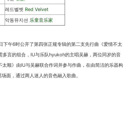
레드벨벳
Red Velvet
악동뮤지션
乐童音乐家
7日下午6时公开了第四张正规专辑的第二支先行曲《爱情不太
多言的组合，IU与乐队hyukoh的主唱吴赫，两位同岁的音
不太顺》由IU与吴赫联合作词并参与作曲，在由简洁的乐器构
话场面，通过两人迷人的音色融入歌曲。