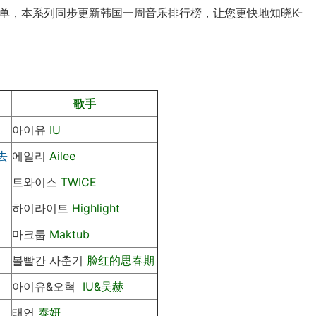
榜单，本系列同步更新韩国一周音乐排行榜，让您更快地知晓K-
。
歌手
아이유
IU
去
에일리
Ailee
트와이스
TWICE
하이라이트
Highlight
마크툽
Maktub
볼빨간 사춘기
脸红的思春期
아이유&오혁
IU&吴赫
태연
泰妍