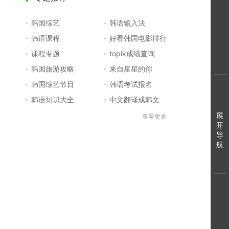
韩国综艺
韩语输入法
韩语课程
好看韩国电影排行
课程专题
topik成绩查询
韩国旅游攻略
来自星星的你
韩国综艺节目
韩语考试报名
韩语知识大全
中文翻译成韩文
topik初级考试真题
韩国大学
展
查看更多
开
韩国电影排行榜
韩国电视剧排行榜
导
航
韩国明星排行榜
韩语怎么说
四级成绩查询
六级成绩查询
topik中高级备考
韩语学习入门
李敏镐最新电视剧
日语一级报名
日语五十音图
韩语等级考试
英语单词大全
韩语入门学习