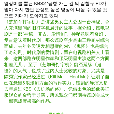
영상미를 뽐낸 KBS2 ‘공항 가는 길’의 김철규 PD가
맡아 다시 한번 완성도 높은 영상이 나올 수 있을 것
으로 기대가 모아지고 있다.
《芝加哥打字机》是讲述男女主人公因一台神秘、令
人充满疑问的旧打字机展开的故事，据介绍，该电视
剧是一部“神秘、复古、爱情剧”。神秘意味着奇幻，
复古意味着时代剧，那么该剧至少是由三种题材综合
而成。去年冬天诱发相思症的tvN 《鬼怪》也是综合
了奇幻剧、时代剧的爱情剧，而在电视剧相关人士看
来，这两部剧在明星作家和顶级明星主演这两个方面
相差无几， 至于《芝加哥打字机》能否延续《鬼
怪》的人气，也成了业内人士比较的对象。尤其是，
陈秀完作家已经通过《Kill Me， Heal Me》证明了自
己在悬疑&浪漫剧方面的写作实力，该剧的导演又是
去年通过KBS《去机场的路》、凭借出色的影像美征
服观众的金哲圭导演，所以观众们都期待该剧会成为
一部完成度极高的作品。
그러나 “믿는 도끼에 발등 ‘또’ 찍힐 수도 있다”고 경