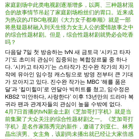
家庭剧场中此类电视剧逐渐增多，以两、三种题材混
合的故事情节吊起了家庭剧场粉丝们的胃口。近来成
为热议的JTBC电视剧《大力女子都奉顺》就是一部
将悬疑题材融入到天生怪力女主人公的爱情故事之中
的综合性题材剧。但是，综合性题材剧就势必会吃香
吗？
다음달 7일 첫 방송하는 tvN 새 금토극 ‘시카고 타자
기’도 초미의 관심이 집중되는 복합장르물 중 하나
다. ‘시카고 타자기’는 스타작가 진수완 작가의 차기
작에 유아인 임수정 캐스팅으로 방영 전부터 큰 기대
가 모아지고 있다. 진수완 작가는 MBC ‘해를 품은
달’과 ‘킬미힐미’로 연달아 빅히트를 쳤고, 임수정은
KBS2 ‘미안하다, 사랑한다’ 이후 13년만의 드라마 복
귀라 팬과 관계자들의 관심이 높을 수밖에 없다.
4月7日首播的tvN新金土剧《芝加哥打字机》就是当
前集聚了大众关注的综合性题材剧之一。《芝加哥打
字机》是名作家陈秀完的新作，邀请了刘亚仁、林秀
晶出演男、女主角，该剧尚未播出就已经让大家倍感