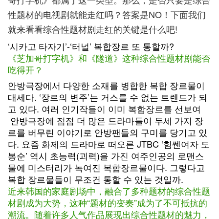
性题材的电视剧就能走红吗？答案是NO！下面我们
就来看看综合性题材剧走红的关键是什么吧!
‘시카고 타자기’-‘터널’ 복합장르 또 통할까?
《芝加哥打字机》和《隧道》这种综合性题材剧能否
吃得开？
안방극장에서 다양한 소재를 병합한 복합 장르물이
대세다. ‘장르의 변주’는 거스를 수 없는 트렌드가 되
고 있다. 여러 인기작들이 이미 복합장르를 선보여
안방극장에 점점 더 많은 드라마들이 두세 가지 장
르를 버무린 이야기로 안방팬들의 구미를 당기고 있
다. 요즘 화제의 드라마로 떠오른 JTBC ‘힘쎈여자 도
봉순’ 역시 초능력(괴력)을 가진 여주인공의 로맨스
물에 미스터리가 녹여진 복합장르물이다. 그렇다고
복합 장르물들이 무조건 통할 수 있는 것일까.
近来韩国的家庭剧场中，融合了多种题材的综合性题
材剧成为大势，这种“题材的变奏”成为了不可抵抗的
潮流。随着许多人气作品展现出综合性题材的魅力，