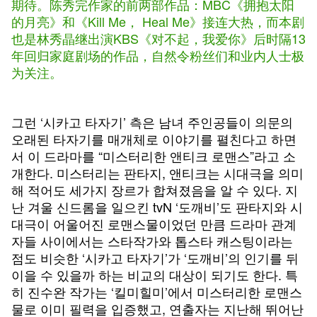
期待。陈秀完作家的前两部作品：MBC《拥抱太阳
的月亮》和《Kill Me， Heal Me》接连大热，而本剧
也是林秀晶继出演KBS《对不起，我爱你》后时隔13
年回归家庭剧场的作品，自然令粉丝们和业内人士极
为关注。
그런 ‘시카고 타자기’ 측은 남녀 주인공들이 의문의
오래된 타자기를 매개체로 이야기를 펼친다고 하면
서 이 드라마를 “미스터리한 앤티크 로맨스”라고 소
개한다. 미스터리는 판타지, 앤티크는 시대극을 의미
해 적어도 세가지 장르가 합쳐졌음을 알 수 있다. 지
난 겨울 신드롬을 일으킨 tvN ‘도깨비’도 판타지와 시
대극이 어울어진 로맨스물이었던 만큼 드라마 관계
자들 사이에서는 스타작가와 톱스타 캐스팅이라는
점도 비슷한 ‘시카고 타자기’가 ‘도깨비’의 인기를 뒤
이을 수 있을까 하는 비교의 대상이 되기도 한다. 특
히 진수완 작가는 ‘킬미힐미’에서 미스터리한 로맨스
물로 이미 필력을 입증했고, 연출자는 지난해 뛰어난