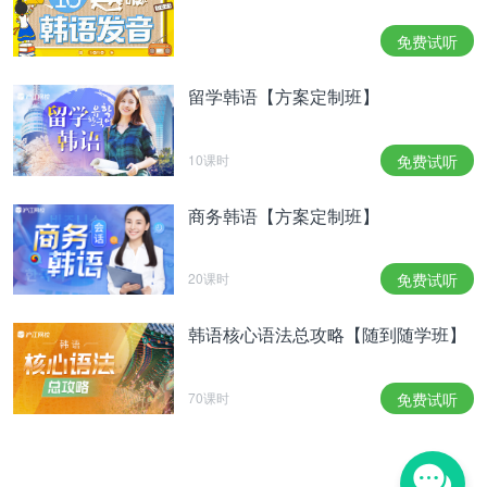
的tvN奇幻&爱情剧《Oh我的鬼神大人》的刘在元PD
执导，但此次作品却无法赢得观众的关注，留下了巨
免费试听
大的遗憾。《芝加哥打字机》齐聚认真、细致出名的
制作组和演员，但能否拍摄出完成度高的作品，还需
留学韩语【方案定制班】
要拭目以待。
정통 수사극으로 큰 인기를 끈 OCN ‘보이스’의 후속
10课时
免费试听
으로는 또 다른 수사극 ‘터널’이 오는 25일부터 방송
에 돌입해 관심이 모아지고 있다. 그런 ‘터널’은 과거
商务韩语【方案定制班】
와 현재를 오가는 타임슬립 수사물이어서 지난해 3
월 큰 인기를 끌었던 tvN ‘시그널’의 뒤를 이을지도
큰 관심사다. ‘터널’은 1986년도에서 30년의 시간을
20课时
免费试听
넘어온 ‘옛날 형사’ 박광호(최진혁 분)과 2017년 경찰
대 출신 엘리트 ‘요즘 형사’ 김선재(윤현민 분)이 30
韩语核心语法总攻略【随到随学班】
년 동안 이어진 연쇄 살인 사건을 추적하는 수사물.
과거와 현재의 형사들이 오래된 미제 사건을 수사한
70课时
免费试听
다는 점이나 여전히 미제로 남아있는 1980년대 화성
연쇄살인 사건을 모티브로 하고 있다는 점에서 ‘시그
널’과 비교가 될 수 있다.