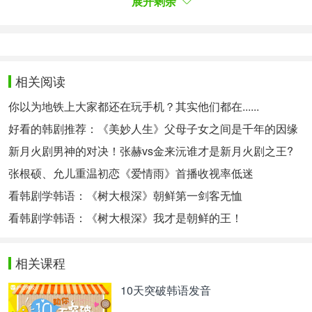
展开剩余
계의 눈빛을 보내는 관계자들도 있다. 이유인즉 역시
복합장르로 흥행 경험이 있는 제작진이어도 차기작
에서 꼭 성공한다는 보장은 없다는 사실을 최근 드라
마들이 보여주고 있기 때문이다. 당장 ‘시카고 타자
기’에게 바통을 넘겨주는 tvN ‘내일 그대와’는 신민아
相关阅读
이제훈 캐스팅의 판타지 로맨스물로 기대가 높았지
만 성적이 부진한 것. 역시 판타지 로맨스물이었던
你以为地铁上大家都还在玩手机？其实他们都在......
tvN ‘오 나의 귀신님’으로 흥행에 성공했던 유제원
好看的韩剧推荐：《美妙人生》父母子女之间是千年的因缘
PD가 연출하고 있지만, 이번 작품은 팬들의 관심이
新月火剧男神的对决！张赫vs金来沅谁才是新月火剧之王?
저조해 아쉬움이 크다. ‘시카고 타자기’는 깐깐하기로
소문난 제작진과 배우가 모인 만큼 얼만큼 완성도 높
张根硕、允儿重温初恋《爱情雨》首播收视率低迷
은 작품이 될 수 있을지 지켜볼 일이다.
看韩剧学韩语：《树大根深》朝鲜第一剑客无恤
但也有业界人士担心：期望越高、失望越大，对此持
看韩剧学韩语：《树大根深》我才是朝鲜的王！
保留警惕的态度。因为即使是制作过大热综合性题材
剧的制作组，也并不能保证下一部作品就能成功，近
来许多电视剧都频频证明了这一点。即将把接力棒交
相关课程
给《芝加哥打字机》的tvN《明天和你》就是如此，
申敏儿和李帝勋主演的奇幻&爱情剧，聚集了众人的
10天突破韩语发音
期待，但收视成绩却萎靡不振。虽然该剧是曾经大热