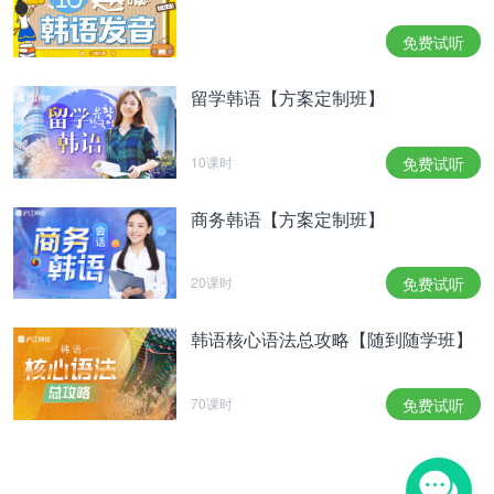
청자들의 흥미를 더한다. 박보영 박형식 지수로 이뤄
免费试听
진 눈호강 만찢 어벤저스 팀이 여성 연쇄실종사건을
해결하는 활약상도 기대감을 더한다.
留学韩语【方案定制班】
追逐犯人时令人手心流汗的紧张感，预示着事件越往
后发展、越令人毛骨悚然的反转，增加了观众们的兴
趣。朴宝英、朴炯植、志洙组成的养眼“漫撕”复仇者
10课时
免费试听
组合积极解决女性连续失踪案件的场面也让观众们倍
感期待。
商务韩语【方案定制班】
#4. 심혜진X유재명X임원희X김원해...핵폭탄 웃음 조
연
20课时
免费试听
#4. 沈惠珍X刘在明X林元熙X金元海…重量级爆笑助
演
韩语核心语法总攻略【随到随学班】
‘힘쎈여자 도봉순’에는 심혜진, 유재명 등 도봉순의
개성만점 콩가루 패밀리부터 임원희, 김원해 등 여러
70课时
免费试听
작품에서 그 능력치를 입증한 폭소 만발 명품 배우들
이 곳곳에 포진돼 웃음을 유발한다.
在《大力女都奉顺》中，你可以看到沈慧珍、刘在明