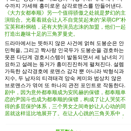
수까지 가세해 흥미로운 삼각로맨스를 만들어낸다.
《大力女都奉顺》另一个值得骄傲之处就是梦幻的主
演组合。光看着就会让人不自觉笑起来的“呆萌CP”朴
宝英和朴炯植，还有大势演员志洙的加盟，他们一起
打造出趣味十足的三角罗曼史。
드라마에서는 뜻하지 않은 사건에 얽혀 도봉순은 안
민혁을, 그리고 짝사랑 인국두가 도봉순을 경호하는
웃픈 다단계 경호시스템이 발동되면서 세 남녀의 기
묘하고 설레는 동거가 흥미진진하게 펼쳐진다. 설렘
가득한 삼각경호에 로맨스 감각 뿐 아니라 박형식과
지수, 두 남자의 티격태격 앙숙 케미와 범상치 않은
브로맨스가 엮여 또 하나의 관전 포인트로 작동한다.
剧中，因为意外都奉顺成为安民赫的保镖，都奉顺单
恋的尹国斗也成为都奉顺的保镖，构成了让人哭笑不
得的多层保护体系，三个男女之间奇妙让人心动的同
居就这样逗比地展开了。在让人心跳的三角关系中，
除了三角罗曼史，还加入了朴炯植和志洙两个男人之
间吵吵闹闹的宿敌缘分和不同寻常的兄弟情，这一点