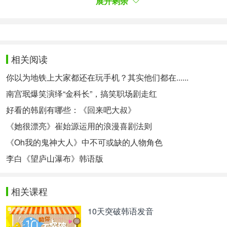
展开剩余
也成为该剧重要的观剧要素。
#3. 심장 서늘 스릴러 장착
#3. 惊险刺激悬疑的诞生
‘힘쎈여자 도봉순’은 달달한 로맨스뿐 아니라 심장이
相关阅读
서늘해지는 스릴러까지 더해 쫄깃한 긴장감을 불어
넣는다. 작품 속 도봉순이 사는 도봉동에는 의문의
你以为地铁上大家都还在玩手机？其实他们都在......
여성 연쇄실종사건이 발생하고, 용감한 도봉순이 출
南宫珉爆笑演绎“金科长”，搞笑职场剧走红
동해 준법정신 따윈 없는 안민혁, 들판의 야생마 같
好看的韩剧有哪些：《回来吧大叔》
은 열혈 형사 인국두와 함께 사건을 해결해나가는 이
야기가 탄탄한 서사로 진행된다.
《她很漂亮》崔始源运用的浪漫喜剧法则
《大力女都奉顺》除了甜甜蜜蜜的罗曼史，还加入了
《Oh我的鬼神大人》中不可或缺的人物角色
惊险刺激的剧情，增添了耐人寻味的紧张感。剧中，
李白《望庐山瀑布》韩语版
都奉顺居住的都奉洞发生了未破解的女性连续失踪
案，勇敢的都奉顺挺身而出，和毫无守法精神的安民
赫，像野马一样的热血刑警尹国斗一起破案，故事情
相关课程
节紧密充实。
10天突破韩语发音
범인을 쫓을 때는 손에 땀을 쥐는 긴장감을 선사하고
사건의 후반부로 갈수록 소름 돋는 반전을 예고해 시