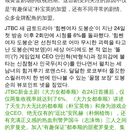
是“有趣保证”朴宝英的加盟，还有不同寻常的剧情、
众多金牌配角的加盟。
JTBC 새 금토드라마 ‘힘쎈여자 도봉순’이 지난 24일
첫 방송 이후 2회만에 시청률 6%를 돌파했다. ‘힘쎈
여자 도봉순’은 선천적으로 어마 무시한 괴력을 타고
난 도봉순(박보영)이 세상 어디에도 본 적 없는 ‘똘
끼’(?) 게임업체 CEO 안민혁(박형식)과 정의감에 불
타는 신참형사 인국두(지수)를 만나면서 펼치는 세
남녀의 힘겨루기 로맨스다. 달달한 로코부터 쫄깃한
스릴러까지 한 번에 만나볼 수 있는 ‘꿀잼 보장’ 도봉
순의 뷰포인트 넷을 짚었다.
JTBC新金土剧《大力女都奉顺》在24日首播后，仅
仅两集收视率就达到了6%。《大力女都奉顺》讲述
了天生力大无比的都奉顺（朴宝英饰）和身为游戏企
业CEO、绝无仅有的“逗比”安民赫（朴炯植饰），还
有充满正义感的热血刑警尹国斗（志洙饰）三人之间
的罗曼史。加入“有趣保证”都奉顺的甜蜜罗曼史、集