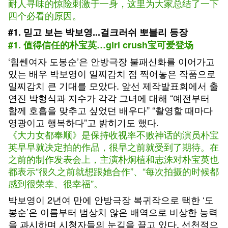
耐人寻味的惊险刺激于一身，这里为大家总结了一下
四个必看的原因。
#1. 믿고 보는 박보영...걸크러쉬 뽀블리 등장
#1. 值得信任的朴宝英…girl crush宝可爱登场
‘힘쎈여자 도봉순’은 안방극장 불패신화를 이어가고
있는 배우 박보영이 일찌감치 점 찍어놓은 작품으로
일찌감치 큰 기대를 모았다. 앞선 제작발표회에서 출
연진 박형식과 지수가 각각 그녀에 대해 “예전부터
함께 호흡을 맞추고 싶었던 배우다” “촬영할 때마다
영광이고 행복하다”고 밝히기도 했다.
《大力女都奉顺》是保持收视率不败神话的演员朴宝
英早早就决定拍的作品，很早之前就受到了期待。在
之前的制作发表会上，主演朴炯植和志洙对朴宝英也
都表示“很久之前就想跟她合作”、“每次拍摄的时候都
感到很荣幸、很幸福”。
박보영이 2년여 만에 안방극장 복귀작으로 택한 ‘도
봉순’은 이름부터 범상치 않은 배역으로 비상한 능력
을 과시하며 시청자들의 눈길을 끌고 있다. 선천적으