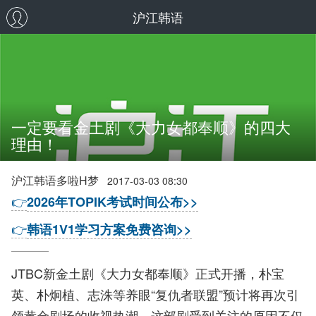
沪江韩语
一定要看金土剧《大力女都奉顺》的四大
理由！
沪江韩语多啦H梦
2017-03-03 08:30
👉
2026年TOPIK考试时间公布>>
👉
韩语1V1学习方案免费咨询>>
JTBC新金土剧《大力女都奉顺》正式开播，朴宝
英、朴炯植、志洙等养眼“复仇者联盟”预计将再次引
领黄金剧场的收视热潮。这部剧受到关注的原因不仅