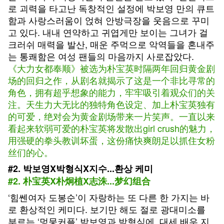
로 괴력을 타고난 독창적인 설정에 박보영 만의 큐트
함과 사랑스러움이 얹혀 안방극장을 웃음으로 꾸미
고 있다. 내내 연약하고 귀엽게만 보이는 그녀가 걸
크러쉬 매력을 발산, 매운 주먹으로 악역들을 혼내주
는 통쾌함은 여성 팬들의 마음까지 사로잡았다.
《大力女都奉顺》被选为朴宝英时隔两年回归黄金剧
场的回归之作，从剧名就揭示了这是一个非比寻常的
角色，拥有超乎想象的能力，牢牢吸引着观众们的关
注。天生力大无比的独特角色设定、加上朴宝英独有
的可爱，绝对会为黄金剧场带来一片笑声。一直以来
看起来软弱可爱的朴宝英将发散出girl crush的魅力，
用强硬的拳头教训坏蛋，这份痛快爽朗足以抓住女粉
丝们的心。
#2. 박보영X박형식X지수...환상 케미
#2. 朴宝英X朴炯植X志洙...梦幻组合
‘힘쎈여자 도봉순’이 자랑하는 또 다른 한 가지는 바
로 환상적인 케미다. 보기만 해도 절로 광대미소를
부르는 ‘멍뭉커플’ 박보영과 박형식에, 대세 배우 지