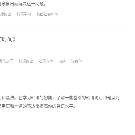
将亲自出面解决这一问题。
时政阅读
韩语学习
韩国社会新闻
的时间》
微信热门
韩语阅读
双语有声
书籍
诺贝尔
汇和语法。在学习韩语的初期，了解一些基础的韩语词汇和句型对
常用语和地道的表达来提高你的韩语水平。