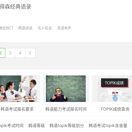
彼得森经典语录
微信热门
韩语阅读
名人名言
双语有声
2
3
4
5
韩语考试报名要求
韩语能力考试报名时间
TOPIK成绩查询
opik考试时间
韩语等级
韩语topik等级划分
韩语考试topik含金量