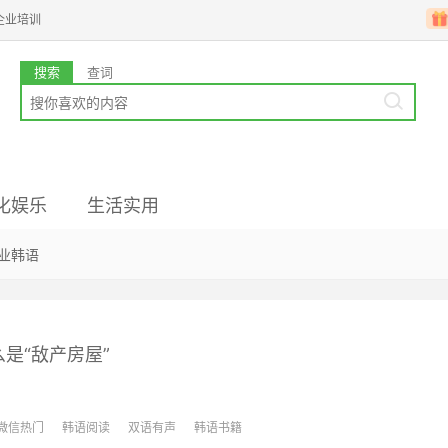
企业培训
搜索
查词
化娱乐
生活实用
业韩语
国文化
高级备考
韩企文化
韩国留学
是“敌产房屋”
微信热门
韩语阅读
双语有声
韩语书籍