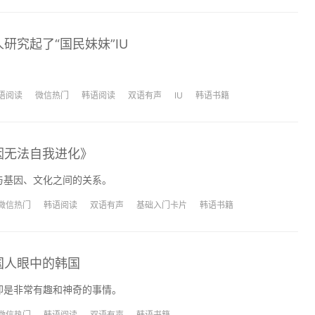
研究起了“国民妹妹”IU
。
语阅读
微信热门
韩语阅读
双语有声
IU
韩语书籍
因无法自我进化》
与基因、文化之间的关系。
微信热门
韩语阅读
双语有声
基础入门卡片
韩语书籍
国人眼中的韩国
却是非常有趣和神奇的事情。
微信热门
韩语阅读
双语有声
韩语书籍