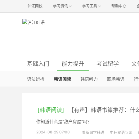
沪江网校
学习资讯
学习工具
帮助中心
基础入门
能力提升
考试留学
文
韩语语音
语法辨析
资讯与经验
韩国影视
新闻时讯
韩语入门
韩语阅读
韩国音乐
哇！沪江
真题解析
方法经验
韩语听力
明星娱乐
韩语口语
初级备考
词汇句型
职场韩语
韩国旅游
生活时尚
中级备考
行
韩
[韩语阅读]
【有声】韩语书籍推荐：什么
你知道什么是“敌产房屋”吗？
2024-08-29 07:00
看新闻学韩语
中韩双语阅读