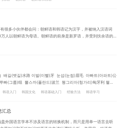
，主要是“ㅓ,ㅕ”这两个元音在韩国语里发得更接近“ㅗ,ㅛ”，而北
，总体来说韩国的语调比较高，比较柔；而北朝鲜的则比较低、比较
言。有很多小伙伴都会问：朝鲜语和韩语记为汉字，并被纳入汉语词
00万人以朝鲜语为母语。朝鲜语的前身是新罗语，并受到扶余语的
、长白朝鲜族自治县等地区也将朝鲜语作为母语，并广泛使用汉语
的不同。朝鲜喜欢使用中文的直译，在中国的朝鲜族也是如此，但韩
现代语言之间的差距非常明显，甚至听不懂。 二、怎样才能学好
.多听韩语磁带。 4. 了解韩国的语法。 5. 大声说、读、念。 特别提
入学习韩语的，可以了解一下沪江网校精品课程，量身定制高效实
 배길(뱃길)水路 이발(이빨)牙 눈섭(눈썹)眉毛 아빠트(아파트)公
以扫一扫下图定制专属课程。 以上是小编为大家整理的朝鲜语与
그루빠(그룹)组 뽈스까(폴란드)波兰 웽그리아(헝가리)匈牙利 윁남
韩语考试方面信息，可以关注沪江网查询。
 필림(필름)胶卷 땅크(탱크)坦克 뻐스(버스)公共汽车 表达的差异
韩语入门
韩国文化
韩语基础入门
经验方法
韩语学习
어렵다) 难 눈앞이 새까맣다(캄캄하다) 天黑 돈키
型
教研文
教研西
教研
网校文章韩语
网校韩语延世韩国语
면)이 있다 有颜面 역할을 놀다(역할을 하다) 起作用 우리 아이
最常见的朝鲜语与韩语的区别，另外，朝鲜语的语调重点在第一个字，韩
息汇总
私下戳我，作为对这两门语言熟悉的人，愿意给各位做一一解答！
涵盖外国语言学本不涉及语言的转换机制，而只是用单一语言去听