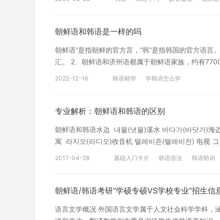
1）语音方面 单个的辅音、元音基本上没有什么大的不同
朝鲜更接近“ㅡ,ㅕ”。 在语调上南北有着明显的差异
硬。 还有一点也明显不同，韩国语里面有“头音规则
朝鲜语和韩语是一样的吗
朝鲜语”是指朝鲜的官方言，“韩”是指韩国的官方语
汇。 2、朝鲜语和济州语都属于朝鲜语家族，约有77
影响。朝鲜语是朝鲜的官方语言，在延边朝鲜族自治州
2022-12-16
韩语精华
学韩语怎么学
和汉字。 3、韩语和朝鲜语的主要区别在于现代语言
国在使用外语时，很大程度上是英语的直译，所以许多
韩语 1. 了解韩语单词结构。 2. 学习韩语的发音。 3
专业解析：朝鲜语和韩语的区别
醒：如果大家想要了解更多韩语方面知识，或者想要深
朝鲜语和韩语水边 내물(냇물)溪水 바다가(바닷가)海边
用的个性化学习方案，专属督导全程伴学。感兴趣的可
寓 라지오(라디오)收音机 텔레비죤(텔레비전) 电视 
韩语的区别。希望能够给学员带来帮助，想要了解更多
(베트남) 越南 마라손(마라톤)马拉松 빠리(파리)巴黎
2017-04-28
基础入门卡片
韩语语法
韩语助词
第三，部分惯用型搭配不同。 대학가기 바쁘다(
韩语零基础
韩语初级学习
词汇句
가 높다(값이 비싸다빚이 많다) 价格贵，债多 면목(안
朝鲜语和韩语
韩语专业
는 골(머리)이 좋다 我家孩子脑袋聪明 以上就是
朝鲜语/韩语考研“学硕专硕VS学校专业”招生信
语则会从低往上推。除了这些如果还有疑问，各位可以
语言文学概况 外国语言文学属于人文社会科学学科，
想标准韩语发音和