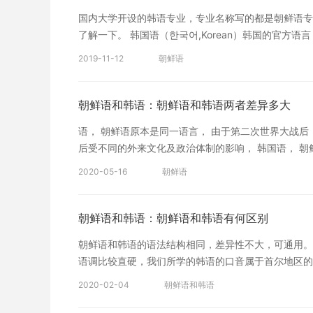
国内大学开设的韩语专业，专业名称写的都是朝鲜语专
了解一下。 韩国语（한국어,Korean）韩国的官
前没有自己的文字，而将中国的汉字作为自己民族的文
2019-11-12
朝鲜语
甚至对其后代都会极大的影响，而自己创造一种简单易学
狭义上，“朝鲜语”指朝鲜官方语言，“韩国语”指韩国的
语”，如中国最著名的北京外国语大学，其课程专业名
朝鲜语和韩语：朝鲜语和韩语两者差异多大
语〔标准韩国语〕为准。 更多朝鲜语相关文章>>
语， 朝鲜语原本是同一语言， 由于第二次世界大战后
后受不同的外来文化及政治体制的影响， 韩国语， 朝
视为同一语言。 整个韩半岛共分6大方言:- 济州方言 
2020-05-16
朝鲜语
道， 西南方言 - 全罗南北道， 忠清南道的一部分， 中
朝鲜平安南北道， 东北方言 - 朝鲜咸镜南北道。 汉
并不大。中国东北的朝鲜族因为大部份是从朝鲜半岛迁来的
朝鲜语和韩语：朝鲜语和韩语有何区别
咸镜南北道话， 辽宁沈阳，丹东一带分属西北方言 -- 
朝鲜语和韩语的语法结构相同，差异性不大，可通用。
鲜的方音没有很大的差异， 只是朝鲜发音较重硬， 音
语调比较直硬，我们所学的韩语的口音属于首尔地区的
松音的弱送气比较清晰。 更多朝鲜语和韩语文章 10
汇的增加，很多都使用了以汉语词汇音译的词语，而韩
2020-02-04
朝鲜语和韩语
直接音译的词汇。 英语单词音译成韩语，有规范的音
不大，可通用。 按照地域参照来说，朝鲜语的口音比