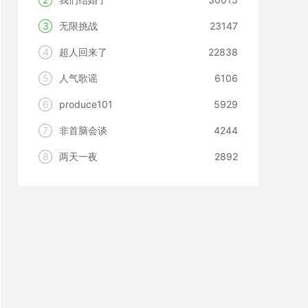
3
无限挑战
23147
4
超人回来了
22838
5
人气歌谣
6106
6
produce101
5929
7
非首脑会谈
4244
8
两天一夜
2892