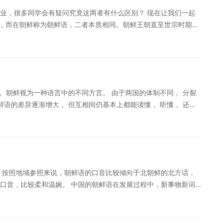
业，很多同学会有疑问究竟这两者有什么区别？ 现在让我们一起
方语言，而在朝鲜称为朝鲜语，二者本质相同。朝鲜王朝直至世宗时期之
字，世宗大王认为有自己的民族文字，会对以后朝鲜王朝的发展，
的语言。 广义上，“朝鲜语”与“韩语”并无区别，是同一种语言；
官方语言。 中国官方定义其正式名称为“朝鲜语”而非“韩国语”或“韩
称即为“朝鲜语”。但实际所学的语法、习惯词汇等，则多以首尔标准
， 朝鲜视为一种语言中的不同方言。 由于两国的体制不同， 分裂
鲜语的差异逐渐增大， 但互相间仍基本上都能读懂， 听懂， 还应
- 即最南端的济州岛土著人说的话， 东南方言 - 主要包括庆尚北
部方言 - 京畿道， 黄海道南端， 南北方的江原道， 西北方言 -
城话属中部方言， 平壤话属西方方言， 但两地距离较近， 方音差别
， 所以分属6大方言， 比如: 吉林延边朝鲜语多属东北方言 --
平安南北道话， 黑龙江多属东南方言 -- 庆尚北道话。 韩国和朝
 按照地域参照来说，朝鲜语的口音比较倾向于北朝鲜的北方话，
高重音起伏比较明显， 韩国发音较轻柔， 音高重音起伏不大， 且
口音，比较柔和温婉。 中国的朝鲜语在发展过程中，新事物新词
天突破韩语发音 韩语零基础入门课程
语在发展过程中，新词汇的增加，更多的使用了以英语或者外来语
译基本规则，有时候韩语中朝鲜语和韩语的语法结构相同，差异性
较倾向于北朝鲜出现朝鲜语中没有的单词，按照发音改成英语，就