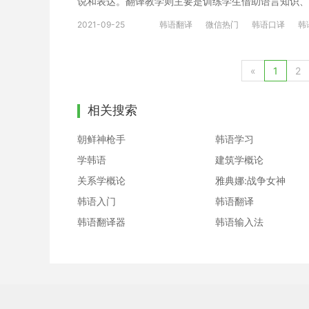
说和表达。翻译教学则主要是训练学生借助语言知识、
理解的信息表达出来。 三、朝鲜语/韩语专硕、学硕学习
2021-09-25
韩语翻译
微信热门
韩语口译
韩
生单位 所在地 招生单位 所在地 招生单位 所在地 (10001
(10030)北京外国语大学 (11)北京市 (10030
«
1
2
相关搜索
朝鲜神枪手
韩语学习
学韩语
建筑学概论
关系学概论
雅典娜:战争女神
韩语入门
韩语翻译
韩语翻译器
韩语输入法