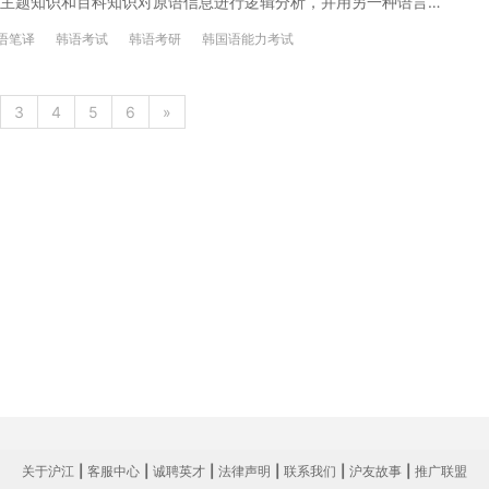
主题知识和百科知识对原语信息进行逻辑分析，并用另一种语言将
报考信息一览表： 学术-亚非语言文学 专硕-笔译 专硕-口译 招
语笔译
韩语考试
韩语考研
韩国语能力考试
)北京大学 (11)北京市 (10032)北京语言大学 (11)北京市
3
4
5
6
»
关于沪江
|
客服中心
|
诚聘英才
|
法律声明
|
联系我们
|
沪友故事
|
推广联盟