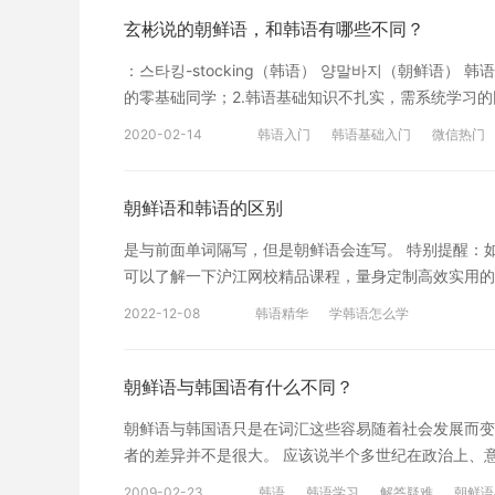
能知道是什么意思的单词。 韩语的外语直译单词的普
玄彬说的朝鲜语，和韩语有哪些不同？
不懂，需要重新学习。 更多朝鲜语和韩语文章 10天
：스타킹-stocking（韩语） 양말바지（朝鲜语） 
的零基础同学；2.韩语基础知识不扎实，需系统学习的
获得：1.掌握韩语音标和常用的发音规则，看见韩语即可
2020-02-14
韩语入门
韩语基础入门
微信热门
达到韩国语能力考试（TOPIK）2级水平；4.能够日
韩语朝鲜语区别
基础入门卡片
加深对韩国的了解。 查看课程详情&试听>> 相关阅
发音有救啦 《延世韩国语》适合自学吗？该怎么学？
朝鲜语和韩语的区别
是与前面单词隔写，但是朝鲜语会连写。 特别提醒：
可以了解一下沪江网校精品课程，量身定制高效实用的
制专属课程。 以上是小编为大家详细分析了朝鲜语和
2022-12-08
韩语精华
学韩语怎么学
息，可以关注沪江网查询。
朝鲜语与韩国语有什么不同？
朝鲜语与韩国语只是在词汇这些容易随着社会发展而变
者的差异并不是很大。 应该说半个多世纪在政治上、
在北朝鲜有近五年的学习经历，也接触了大量的韩国人
2009-02-23
韩语
韩语学习
解答疑难
朝鲜语