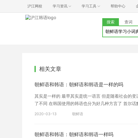
沪江网校
学习资讯
学习工具
帮助中心
搜索
查词
相关文章
朝鲜语和韩语：朝鲜语和韩语是一样的吗
其实是一样的 最早其实是统一语言 但是随着社会的变
了不同 在韩国使用的韩语也分为好几种方言了 首尔话
很多单词是英语英译过来 而朝鲜说的朝鲜语更多的使
2020-03-13
朝鲜语
韩语一点点 但是口音是不同的 韩国人一听朝鲜族人说
多朝鲜语和韩语文章 10天突破韩语发音 韩语零基础入
朝鲜语和韩语：朝鲜语和韩语一样吗