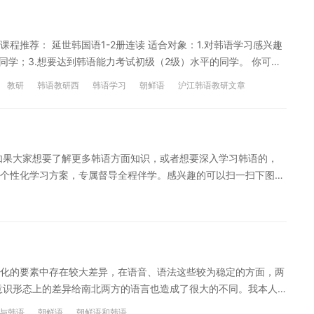
遍存在，导致朝鲜族在韩国的生活中，很多韩语词汇无法理解，听
突破韩语发音 韩语零基础入门课程
韩语课程推荐： 延世韩国语1-2册连读 适合对象：1.对韩语学习感兴趣
同学；3.想要达到韩语能力考试初级（2级）水平的同学。 你可以
拼读出来；2.掌握2000个基础常用词汇、近200个语法知识；3.
教研
韩语教研西
韩语学习
朝鲜语
沪江韩语教研文章
常简单交流，听懂韩剧、综艺等简单语句；5.学习韩国文化，进一步
读： 延世VS新标韩：韩语入门教材哪套好 哦莫！听说我的中式韩语
 本内容由沪江韩语原创，严禁转载
如果大家想要了解更多韩语方面知识，或者想要深入学习韩语的，
个性化学习方案，专属督导全程伴学。感兴趣的可以扫一扫下图定
韩语的不同，希望能够给大家带来帮助。想要了解更多相关方面信
化的要素中存在较大差异，在语音、语法这些较为稳定的方面，两
意识形态上的差异给南北两方的语言也造成了很大的不同。我本人
，所以按照我的切身感受，南北方在语言上大致有以下一些差异。
与韩语
朝鲜语
朝鲜语和韩语