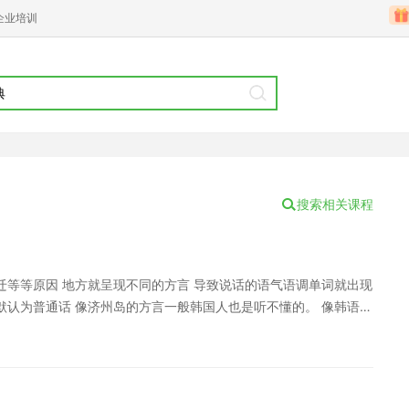
企业培训
搜索相关课程
迁等等原因 地方就呈现不同的方言 导致说话的语气语调单词就出现
默认为普通话 像济州岛的方言一般韩国人也是听不懂的。 像韩语有
用的是汉字词 朝鲜族说的话很多也是使用英语单词的音译 更接近于
话就知道他是朝鲜族的了 口音语调等不同基本还是不影响交流的 更
门课程