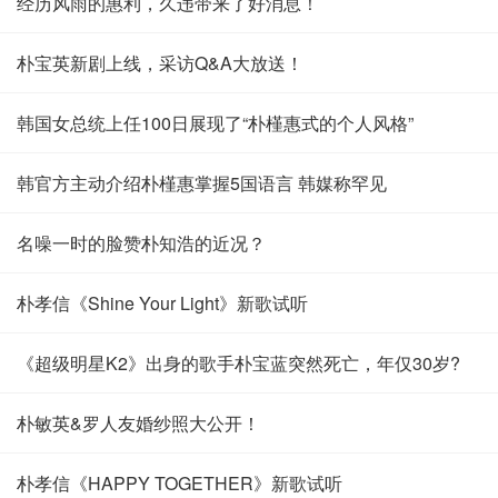
经历风雨的惠利，久违带来了好消息！
朴宝英新剧上线，采访Q&A大放送！
韩国女总统上任100日展现了“朴槿惠式的个人风格”
韩官方主动介绍朴槿惠掌握5国语言 韩媒称罕见
名噪一时的脸赞朴知浩的近况？
朴孝信《Shine Your Light》新歌试听
《超级明星K2》出身的歌手朴宝蓝突然死亡，年仅30岁?
朴敏英&罗人友婚纱照大公开！
朴孝信《HAPPY TOGETHER》新歌试听