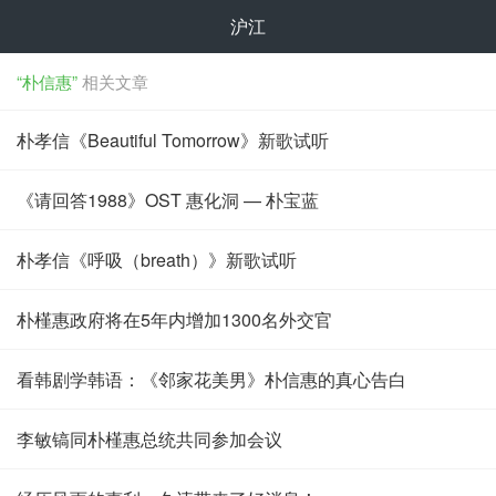
沪江
“朴信惠”
相关文章
朴孝信《Beautiful Tomorrow》新歌试听
《请回答1988》OST 惠化洞 — 朴宝蓝
朴孝信《呼吸（breath）》新歌试听
朴槿惠政府将在5年内增加1300名外交官
看韩剧学韩语：《邻家花美男》朴信惠的真心告白
李敏镐同朴槿惠总统共同参加会议