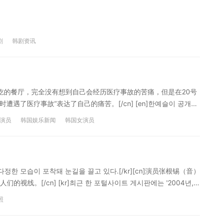
[/cn] [en]열쇠가 없기 때문에 문을 열 수 없습니다.[/en][cn]没有
破韩语发音>> 韩语零基础入门课程>> 相关阅读： 【有声】韩国40
演员都有谁 更多【双语有声】汉语文章>> 本翻译为沪江韩语原
剧
韩剧资讯
吃的餐厅，完全没有想到自己会经历医疗事故的苦痛，但是在20号
遇了医疗事故”表达了自己的痛苦。[/cn] [en]한예슬이 공개한
한 것을 알 수 있을 정도. 한예슬은 병원복으로 해당 병원이 차병원
演员
韩国娱乐新闻
韩国女演员
照片里面可以清晰地看到手术的痕迹，甚至可以说是一看就能知道是严重的
n] [en]특히 한예슬은 “수술한지 2주가 지났는데도 병원에서
 마음은 한없이 무너진다”며 “솔직히 그 어떤 보상도 위로가 될 것
是韩艺瑟说“现在手术已经过了2周时间，医院方面并没有提出过赔偿，每天
다정한 모습이 포착돼 눈길을 끌고 있다.[/kr][cn]演员张根锡（音）
话，无论是怎样的补偿都无法成为安慰“。[/cn] [en]이번 한예
。[/cn] [kr]최근 한 포털사이트 게시판에는 '2004년,
 따가운 눈초리도 쏟아졌다. 여론이 악화되자 차병원 측은 “지방종을
 공개됐다.[/kr][cn]最近某门户网站论坛上传了“张根锡和韩艺瑟
 “성형 수술 등을 통해 최대한 원상회복을 지원하고 있다. 보상방
照
2004년 MBC 일일시트콤 '논스톱4'에서 출연해 남색 커플 패딩 점퍼
这次的韩艺瑟医疗事故，影响正在逐渐发酵。对于车医院也聚集了越来越多的