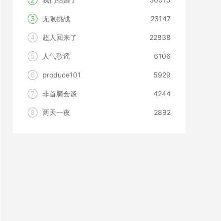
3
无限挑战
23147
4
超人回来了
22838
5
人气歌谣
6106
6
produce101
5929
7
非首脑会谈
4244
8
两天一夜
2892