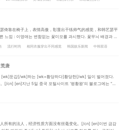
 8시 30분 첫 방송된다.[/en][cn]讲述虽然清楚了解别人的内心，但
生高慧琳和麻木的心理学者崔秀贤的火热甜蜜心理游戏的《安托万
 查看更多2016韩剧相关资讯>> 本翻译为沪江韩语原创，禁止转载。
瑟倚靠在椅子上，表情高傲，彰显出干练帅气的感觉，和韩艺瑟平
다른 느낌 : 이영애는 변함없는 꽃미모를 과시했다. 꽃무늬 배경과 수
과 [wk]가방[/wk] 등을 빨간 색으로 선택, 강렬하면서 우아한 분위
尚
流行时尚
相同衣服穿出不同感觉
韩国娱乐新闻
中韩双语
녀의 꽃무늬 수트는 여성미를 상징했다. 그러나 도도한 표정과 거만한
 [wk]반전[/wk] 매력을 드러내는 데 일조했다.[/en][cn]▶相
她在花朵背景板、印花套装和配饰的映衬下散发出耀眼的光芒。飘
示荒唐
韩艺瑟则是把两种截然不同的感觉混搭在了一起。印花套装原本是
k]둔갑[/wk]하는 [wk=황당하다]황당한[/wk] 일이 벌어졌다.
帅气之美表现到极致。蓬乱的头发和烟熏妆也在营造这种反转魅力
/cn] [en]지난 5일 중국 포털사이트 '평황왕'의 블로그에는 "북
出不同感觉>> 本翻译为沪江韩语原创，禁止转载。
됐다.[/en][cn]5日中国的凤凰网上，上传了“朝鲜10大美女”的题目
라마 '스파이 명월'에서 북한 스파이로 출연할 때의 모습이었다.[/en]
鲜间谍时候的照片。[/cn] [en]특히 한예슬은 '미녀 여군 김옥
 속 여인은 한예슬이다"라며 오류를 지적했다.[/en][cn]特别是韩
也纠正说：“照韩艺瑟因为罢演《间谍明月》而被韩媒体推到风口浪
有的法人，经济性质方面没有丝毫变化。[/cn] [en]이번 금감
] [en]이 사진을 본 누리꾼들은 '황당하다'는 반응을 보였다.