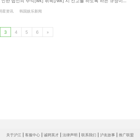
한 법인의 주식[wk] 취득[/wk] 시 신고를 하도록 하는 규정이
cn] 本内容为沪江韩语原创翻译，转载请注明出处。
 문제입니다.이에 대해 금감원에서 지연 신고에 따른 [wk]과태료
明星资讯
韩国娱乐新闻
. 이에 대해서는 의도적인 누락이 아닌 정확한 규정을 알지 못해 발
린 것입니다.[/en][cn]此次金融监督院调查发现的问题是，该不动
规定，延迟申报导致。对此金融监督院最近通知，要支付延迟申报
3
4
5
6
»
而是在不了解具体规定的情况的发生的事情，因此处分缴纳罚金。
 못하여 적시에 신고를 하지 못한 부분에 대해서는 죄송스럽게 생각합니
산을 신고를 하지 않고 불법적으로 취득한 것은 전혀 아님을 명확하
사 시 법률 위반으로 인한 검찰 조사 의뢰가 있었을 것이나, 단순
인한 오해가 없기를 바랍니다.[/en][cn]对于不了解当局规定而没
容关联的没有申报海外不动产，非法取得的分部分绝非事实。如果
查，而并非单纯申报遗漏导致的罚金支付处分，希望大家不要误
지 못해 발생한 일이나 결과적으로 관련 규정을 위반하게 된 것에 대해
와 관련한 통지가 오는 대로 충실히 과태료 납부를 이행하도록 하겠
关联规定不熟悉导致，但是事实上却也是违反了相关规定，因此再次向大
将如实履行并缴纳相关罚金。[/cn] 相关单词： 자진신고：1.
资 本内容为沪江韩语原创翻译，转载请注明出处。
关于沪江
|
客服中心
|
诚聘英才
|
法律声明
|
联系我们
|
沪友故事
|
推广联盟