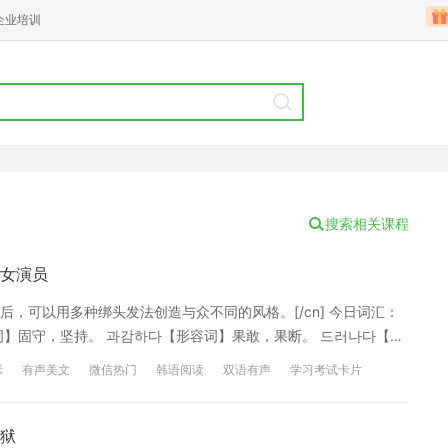
企业培训
搜索相关课程
女演员
，可以用多种绑头发法创造与众不同的风格。[/cn] 今日词汇：
词】固守，坚持。 과감하다【形容词】果敢，果断。 드러나다【自
。 句型语法： -지만 接在谓词之后表示前后句子的转折关系，这
瑟
有声美文
微信热门
韩语阅读
双语有声
学习考试卡片
 [en]피곤하지만 일을 계속 할 거예요.[/en][cn]虽然很
만 아주 맛있었어요.[/en][cn]虽然泡菜味增汤很辣，但是非常好
一种行为或状态的能力或可能性与否，相当于汉语的”可以”、”能”、”能
狱