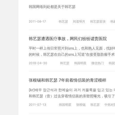
够”。 [en]운전을 할 수 있습니까?[/en][cn]您能开车吗?
韩国网络到处都是关于韩艺瑟
钥匙，所以不能开门。[/cn] 韩语课程推荐： 10天突
多岁身材依旧很好的演员们 【有声】韩剧中演技爆棚的
创，禁止转载
2011-08-17
韩艺瑟
间谍明月
韩艺瑟罢演
韩
韩艺瑟遭遇医疗事故，网民们纷纷谴责医院
平时一样上传日常照片到sns上，也和熟人见面，找好
的时候，韩艺瑟在自己的sns上写道“在接受脂肪瘤手术时遭
사진을 보면 수술 자국이 선명하다. 한 눈에 봐도 심각
2018-04-30
韩艺瑟
韩国明星
微信热门
韩国
임을 알리기도 했다.[/en][cn]在韩艺瑟公开的
状态，韩艺瑟的病号服公开了当事医院 车医院 的名字。[/c
는 보상에 대한 얘기는 없고 매일매일 치료를 다니는 제
张根锡和韩艺瑟 7年前着情侣装的青涩模样
같진 않다”고 심경을 털어놨다.[/en][cn]特别
[kr]배우 장근석과 한예슬이 과거 커플룩을 입고 있는 
奔走于治疗当中让我陷入了无限崩溃”还发自肺腑地说“说实
和韩艺瑟（音）过去穿着情侣装的亲密照曝光，吸引了人们的视线
슬의 의료사고는 큰 파장을 몰고 왔다. 차병원을 향한
장근석·한예슬의 훈훈한 투 샷'이라는 글과 함께 사진이
제거하는 과정에서 해당부위 피부에 화상이 발생했다”며
2011-07-13
韩国明星
张根锡
韩艺瑟
中韩对
2004年的照片”的帖子和照片。[/cn] [kr]두 사람은 
안도 논의하고 있다”고 설명했다.[/en][cn]
를 입고 있다. 장근석의 촌스러운 듯 웃긴 더듬이