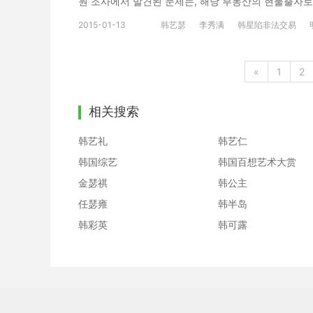
원 조사에서 발견된 문제는, 해당 부동산의 현물출자로 인
[/en][cn]看到此照片的网民表示：“真是荒唐”。[/
있음을 인지하지 못하여 지연 신고를 함에 따라 발생한
2015-01-13
韩艺瑟
李秀满
韩星陷非法交易
[/wk] 처분을 할 수 있다는 통지를 최근에 받았습니다
생한 부분임을 당국에서도 인정하고 과태료 처분을 내
产的实物投资获得的法人股份申报时，没有认知到相关
«
1
2
导致的罚金。对此当局也认定此次事件并非刻意遗漏，
[/cn] [en]해당 규정이 있음을 정확하게 인지하지
相关搜索
다. 그러나 현재 보도되고 있는 내용과 같이 해외부동
게 말씀드립니다. 만약 그러한 사실이 있었다면 이번 조
韩艺礼
韩艺仁
신고 누락에 의한 과태료 처분만이 발생한 것으로 이로 
韩国综艺
韩国百想艺术大赏
能及时申报的部分感到非常抱歉。但是对于现在报道内
金瑟祺
韩公主
是事实，此次调查因违反相关法律会委托检察院进行调
会。[/cn] [en]해당 부동산 관련 규정을 제대로 알
任瑟雍
韩半岛
다시 한 번 죄송한 마음을 전하며, 금감원에서 과태료
韩彩英
韩可露
습니다.[/en][cn]虽然此次是因为对当局不动产
家道歉。如果收到金融监督院发出的罚金关联的通知，我们
（纳税的）自动申报 2.自行申报 현물출자：实物投