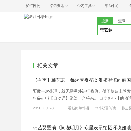
沪江网校
学习资讯
学习工具
帮助中心
搜索
查词
相关文章
【有声】韩艺瑟：每次变身都会引领潮流的韩国
要做一次处理，就无需另外进行修剪。做了嬉皮士卷发后
어울리다【自动词】融洽，合得来。 고수하다【他动
动词】露出，扬名。 색다르다【形容词】特殊，不一般
2020-09-28
看新闻学韩语
中韩双语阅读
韩艺
时前一句可以是任何时态，同时说话者所表达的重点却在后一句。
基础入门卡片
累，但还是会继续工作。[/cn] [en]김치찌개는 매웠지
吃。[/cn] -(으)ㄹ 수 있다 用于谓词词干后,表示
韩艺瑟罢演《间谍明月》众星表示拍摄环境如地