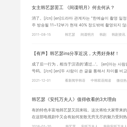
尖锐的视线，因为舆论的恶化，医院层面说“是脂肪瘤
女主韩艺瑟罢工 《间谍明月》何去何从？
最大化的原状恢复来支持。也在针对补偿方案进行讨论”[/c
고는 발생했고, 한예슬은 씻지 못할 상처를 받았다. 
消了。[/cn] [en]드라마 관계자는 "한예슬이 촬영 
본의 아니게 차기작도 미뤄지게 됐다.[/en][c
주 방송될 11~12부가 현재 40% 정도밖에 촬영되지
说受到了无法抹去的创伤，再加上韩艺瑟正在旺盛地活
다" 고말했다.[/en][cn]剧组相关人员预测“因为
2011-08-15
韩艺瑟
间谍明月
韩剧
韩剧资讯
[/cn] [en]스스로 잘못한 일이 아니기에, 한예슬은 
放送的第11、12集现在拍摄了40%还不到。女主角不管不顾
시 희미해진 상황. 계속해서 화상 성형 전문병원 치료를
예정인 '스파이명월' 11회 분량이 현재까지 다 촬영되지
연속이다.[/en][cn]因为不是自己的过错，也叫
的“间谍明月”第韩艺瑟11集的部分直到现在都没有拍摄完
【有声】韩艺瑟ins分享近况，大秀好身材！
是希望渺茫的状况。需要一直去烧伤整形专门医院接受
程 불참:不参加，不出席 모처:某处 차질:踩空，差错。
惜的状况。[/cn] [en]한예슬의 말처럼 그 어떤 보상
成了后一行为，相当于汉语的‘通过…’。 [en]아는 사람을
수 있도록 해야 할 것이다. 모두가 한예슬을 걱정하고, 
号码。[/cn] [en]두 사람이 쓴 글을 통해서 차이를 비
说的一样，即使有补偿也不能成为安慰，但是也为了治
에 대해서 是动词‘대하다’与助词‘에’搭配而成的。表
2021-12-01
看新闻学韩语
中韩双语阅读
微信热
院进行脂肪肿去除手术的时候，不幸遭遇的医疗事故。韩
에 대한’，相当于汉语‘对~’、‘关于~’。动词‘관하다’也常
翻译为沪江韩语原创，禁止转载
하신 것에 대해서 어떻게 생각하세요?[/en][cn]您对
를 봤어요.[/en][cn]看了关于韩国战争的电影。[/cn] 
韩艺瑟《安托万夫人》值得收看的3大理由
了解。[/cn] 相关阅读： 谣言缠身！韩艺瑟将起诉Yo
有的特色丰富地韩艺瑟又回来啦。这次将给大家带来的
疑似牛郎？韩艺瑟怒斥油管博主 本翻译为沪江韩语原
在这部电视剧中又会有如何发散无穷无尽的魅力受到热切关注。[
기 마음은 모르는 두 남녀, 사랑의 판타지를 믿는 가
2016-01-20
韩艺瑟
安托万夫人
韩剧安托万夫