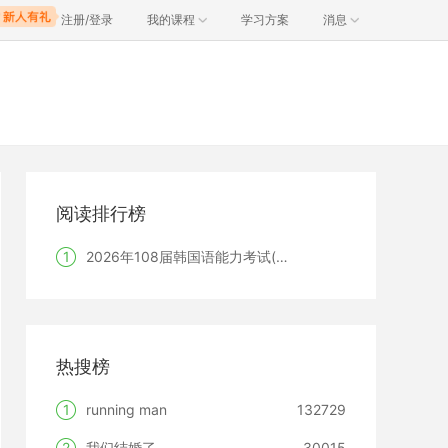
注册/登录
我的课程
学习方案
消息
阅读排行榜
1
2026年108届韩国语能力考试(TOPIK)韩国报名时间
热搜榜
1
running man
132729
2
我们结婚了
30015