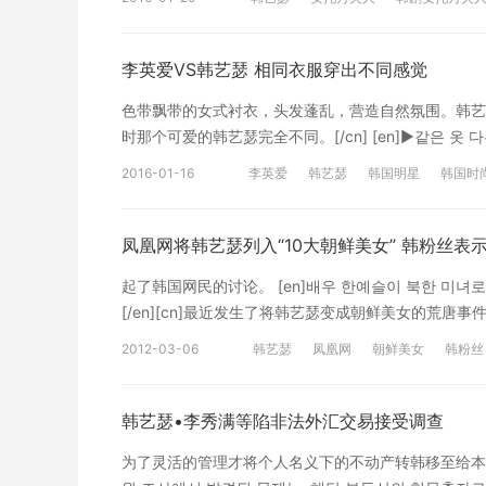
한 심리게임을 다룬 드라마로 오는 1월 22일(금) 저녁
最新韩剧资讯卡片
是不明白自己内心的两男女，相信爱情幻想的假算命先
夫人》将在1月22日（周五）晚8时30分首播。[/cn]
李英爱VS韩艺瑟 相同衣服穿出不同感觉
色带飘带的女式衬衣，头发蓬乱，营造自然氛围。韩艺
时那个可爱的韩艺瑟完全不同。[/cn] [en]▶같은 옷 
트, [wk]액세서리[/wk] 속에서 화사하게 빛났다. 리본
2016-01-16
李英爱
韩艺瑟
韩国明星
韩国时
기를 냈다. 한예슬은 극과 극의 느낌을 버무렸다. 그
포즈는 시크, 그 자체였다. 헝클어진 헤어와 스모키한 화장도
同衣服不同感觉：李英爱展示了毫无变化的如花美貌，
凤凰网将韩艺瑟列入“10大朝鲜美女” 韩粉丝表
带和包包也选择大红色的，打造出强烈又优雅的氛围。
起了韩国网民的讨论。 [en]배우 한예슬이 북한 미녀로 [w
女性美的象征，但她用高傲的表情和傲慢的动作把干练
[/en][cn]最近发生了将韩艺瑟变成朝鲜美女的荒唐事件。[
的过程中发挥了不小的作用。[/cn] 更多相同衣服穿
한 10대 미녀"라는 제목과 함께 한예슬의 사진이 게재
2012-03-06
韩艺瑟
凤凰网
朝鲜美女
韩粉丝
和韩艺瑟的照片。[/cn] [en]사진은 한예슬이 KBS 드
[cn]照片中的韩艺瑟是KBS连续剧《间谍明月》中，饰演朝
희'로 소개돼기도 했다.이에 몇몇 중국 누리꾼들은 "사진
韩艺瑟•李秀满等陷非法外汇交易接受调查
艺瑟被介绍为“美女女军官 金玉姬”。对此中国的网民
为了灵活的管理才将个人名义下的不动产转韩移至给本人所
尖上，这次是凤凰网居然将韩艺瑟片中的人是韩艺瑟”。[/cn