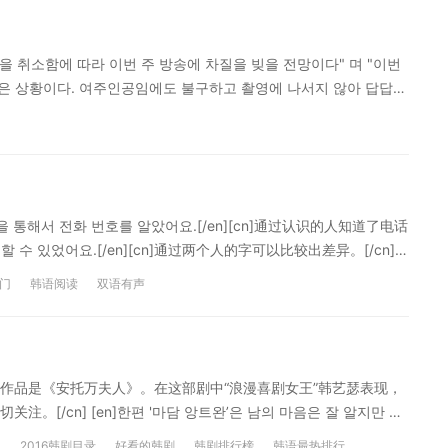
去除的过程中，相应部位皮肤的发生的烧伤，会通过整形手术等做
n] [en]차병원 측이 적극적으로 해명에 나섰지만 이미 의료사
게다가 한예슬은 왕성하게 활동을 하고 있기에 더욱 치명적일 수밖에.
일정을 취소함에 따라 이번 주 방송에 차질을 빚을 전망이다" 며 "이번
n]虽然车医院方面积极进行了解释，但是已经发生的医疗事故，对韩艺瑟来
 않은 상황이다. 여주인공임에도 불구하고 촬영에 나서지 않아 답답하
动中，这更是致命的打击。并非本意的下一部作品也不得不推迟。
韩艺瑟取消了拍摄日程，可以会造成这周的放送开天窗”，并表示“这周即将
더욱 속상할 것으로 보인다. 빠른 회복을 누구보다 바랐을 테지만 이 역
，也不参与拍摄感到很郁闷。”[/cn] [en]이에 따라 15일 방송
 받아야 하고, 추가 성형 치료도 남겨두고 있다. 안타까운 상황의
 않아 방송에 차질이 빚어질 전망이다.[/en][cn]因此预定15日播出
韩艺瑟看起来更加受伤，虽然比谁都更希望能够快速恢复，但是现在确实
成。可以预测，会造成放送开天窗。[/cn] 相关单词： 스케줄:日
治疗，还有也需要接受额外的整形治疗。等待她的一连串是叫人惋
도 위로가 되지 않을 터. 그럼에도 치료를 위해 최선을 다하고 회복할
 통해서 전화 번호를 알았어요.[/en][cn]通过认识的人知道了电话
응원하고 있다는 것도 잊지 말아야 한다.[/en][cn]就像韩艺瑟自己
교할 수 있었어요.[/en][cn]通过两个人的字可以比较出差异。[/cn] -
疗，需要尽力去做才能够恢复。所有人都韩国女演员韩艺瑟，在医
示对象，常以‘-에 대해서’出现。当后面跟名词时，却用定韩艺瑟语形‘-
门
韩语阅读
双语有声
在为她担心，为她加油，请不要遗忘这一点。[/cn] 韩网评论 本
以‘~에 관해서’、‘~에 관한’形式出现。 [en]사장님이 회의 때 말씀
于老板在开会时说的话是怎么想的。[/cn] [en]한국 전쟁에 대한 영화
[en]저는 박지영 씨에 관해서 잘 몰라요.[/en][cn]我对于朴智英不太
uTube纵横研究所 韩艺瑟等女演员被纵横研究所要求关掉SNS 男友
作品是《安托万夫人》。在这部剧中“浪漫喜剧女王”韩艺瑟表现，
创，禁止转载
/cn] [en]한편 '마담 앙트완’은 남의 마음은 잘 알지만 자
짜 점쟁이 고혜림과 사랑에 무감각한 심리학자 최수현의 뜨겁고 달콤
人
2016韩剧目录
好看的韩剧
韩剧排行榜
韩语最热排行