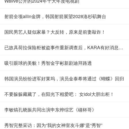
Wavve公开的2024年十大年度电视剧
射箭全项allin金牌，韩国射箭展望2028洛杉矶舞台
国民男艺人疑似家暴？大反转，原来是前妻敲诈！
已故具荷拉保险柜被盗事件重新调查后，KARA有好消息啦！
吸引眼球的美貌！秀智金宇彬新剧迪拜路透
韩国演员纷纷进军好莱坞，演员金泰希将通过《蝴蝶》回归
不要躲躲藏藏了，在阳光下相爱吧： 女idol大胆出柜！
李敏镐孔晓振共同出演申东烨综艺《碰杯哥》
秀智完整采访：因为“我的女神室友斗娜”是“秀智”