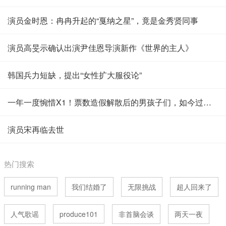
演员金时恩：冉冉升起的“戛纳之星”，竟是金秀贤同事
演员高旻示确认出演尹佳恩导演新作《世界的主人》
韩国兵力短缺，提出“女性扩大服役论”
一年一度惋惜X1！票数造假解散后的男孩子们，如今过得如何？
演员宋再临去世
热门搜索
running man
我们结婚了
无限挑战
超人回来了
人气歌谣
produce101
非首脑会谈
两天一夜