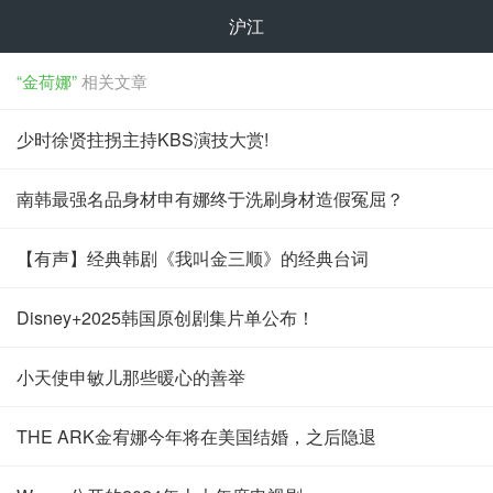
沪江
“金荷娜”
相关文章
少时徐贤拄拐主持KBS演技大赏!
南韩最强名品身材申有娜终于洗刷身材造假冤屈？
【有声】经典韩剧《我叫金三顺》的经典台词
Disney+2025韩国原创剧集片单公布！
小天使申敏儿那些暖心的善举
THE ARK金宥娜今年将在美国结婚，之后隐退