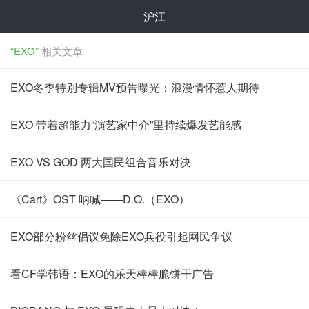
沪江
“EXO”
相关文章
EXO冬季特别专辑MV预告曝光：浪漫情怀惹人期待
EXO 带着超能力“演艺家中介”里持续爆发艺能感
EXO VS GOD 两大国民组合音乐对决
《Cart》OST 呐喊——D.O.（EXO）
EXO部分粉丝倡议免除EXO兵役引起网民争议
看CF学韩语：EXO的乐天棒棒脆饼干广告