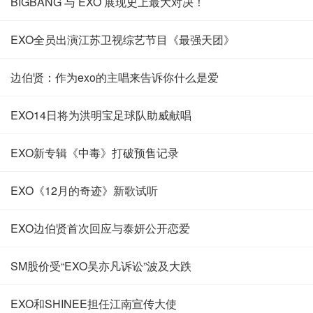
BIGBANG 与 EXO 展现史上最大对决！
EXO全员出演江苏卫视综艺节目《最强天团》
边伯贤：作为exo的主唱来告诉你什么是爱
EXO14日将为洪明宝足球队助威献唱
EXO新专辑《中毒》打破预售记录
EXO《12月的奇迹》新歌试听
EXO边伯贤首次回应与泰妍公开恋爱
SM股价受“EXO吴亦凡诉讼”波及大跌
EXO和SHINEE担任江南宣传大使