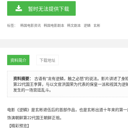
暂时无法提供下载
标签：
韩国电影资讯
韩国电影剧本
韩文剧本
逆鳞
玄彬
资料简介
下载地址
资料摘要：
古语有”龙有逆鳞，触之必怒“的说法。影片讲述了身
第22代国王李算，与以文官洪国荣为代表的保皇一派和视其为逆
发生的一场宫廷乱斗。
电影《逆鳞》是玄彬退伍后的首部作品，也是玄彬出道十年来的第一
饰演朝鲜第22代国王朝鲜正祖。
【精彩预览】