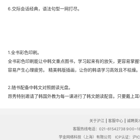
6.交际会话经典，语法句型一网打尽。
1.全书彩色印刷。
全书彩色印刷能让中韩文重点图书，学习起来有的放矢，更容易掌握
容易产生心理疲劳。 精美韩版插画，让你的韩语学习高效且不枯燥
2.随书配备中韩文对照朗读光盘。
昂秀特别邀请了韩国外教为每一课进行了韩文朗读配音。只要戴上耳
关于沪江
|
客服中心
|
诚聘英
客服热线电话：021-61542738 9:00~18
学金网络科技（上海）有限公司
ICP认证：沪IC