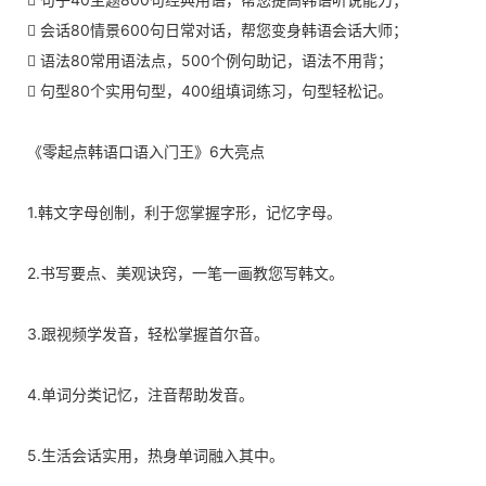
 会话80情景600句日常对话，帮您变身韩语会话大师；
 语法80常用语法点，500个例句助记，语法不用背；
 句型80个实用句型，400组填词练习，句型轻松记。
《零起点韩语口语入门王》6大亮点
1.韩文字母创制，利于您掌握字形，记忆字母。
2.书写要点、美观诀窍，一笔一画教您写韩文。
3.跟视频学发音，轻松掌握首尔音。
4.单词分类记忆，注音帮助发音。
5.生活会话实用，热身单词融入其中。