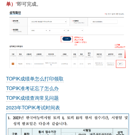
单）
”
即可完成。
TOPIK成绩单怎么打印领取
TOPIK准考证忘了怎么办
TOPIK成绩查询常见问题
2023年TOPIK考试时间表