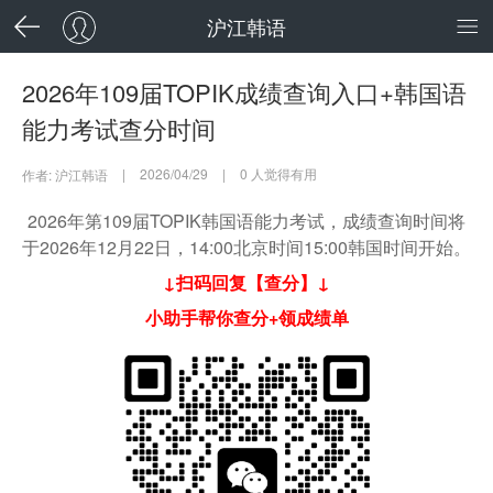
沪江韩语
2026年109届TOPIK成绩查询入口+韩国语
能力考试查分时间
|
2026/04/29
|
0
人觉得有用
作者: 沪江韩语
2026年第109届TOPIK韩国语能力考试，成绩查询时间将
于2026年12月22日，14:00北京时间15:00韩国时间开始。
↓扫码回复【查分】↓
小助手帮你查分+领成绩单