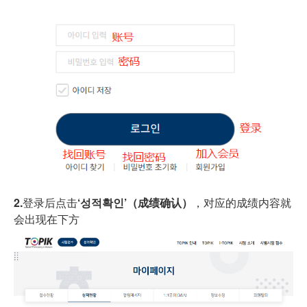
2.
登录后点击
‘성적확인’（成绩确认）
，对应的成绩内容就
会出现在下方