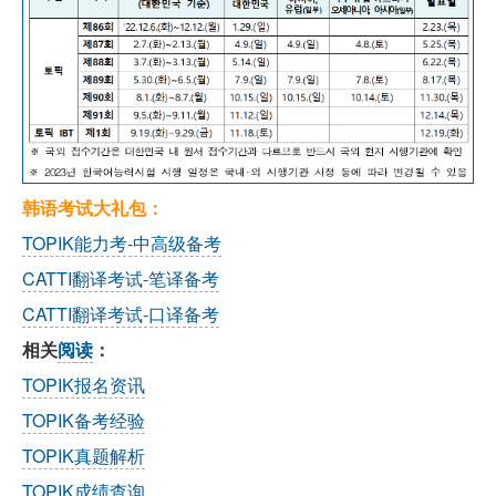
韩语考试大礼包：
TOPIK能力考-中高级备考
CATTI翻译考试-笔译备考
CATTI翻译考试-口译备考
相关
阅
读
：
TOPIK报名资讯
TOPIK备考经验
TOPIK真题解析
TOPIK成绩查询